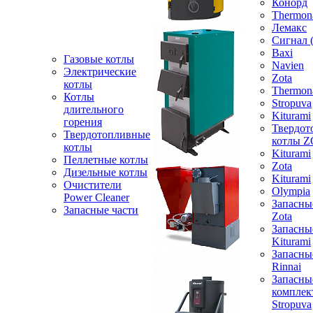
Конорд
Thermon
Лемакс
Сигнал 
Baxi
Газовые котлы
Navien
Электрические
Zota
котлы
Thermon
Котлы
Stropuva
длительного
Kiturami
горения
Твердот
Твердотопливные
котлы 
котлы
Kiturami
Пеллетные котлы
Zota
Дизельные котлы
Kiturami
Очистители
Olympia
Power Cleaner
Запасны
Запасные части
Zota
Запасны
Kiturami
Запасны
Rinnai
Запасны
компле
Stropuva