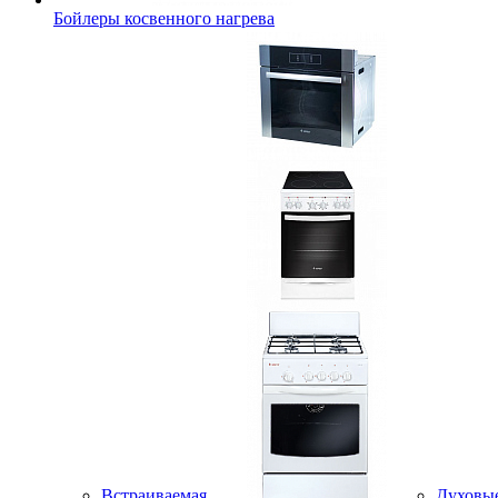
Бойлеры косвенного нагрева
Встраиваемая
Духовы