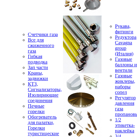
Рукава,
фитинги
Счетчики газа
Редуктора
Все для
Cavagna
сжиженного
group
газа
(Италия)
Гибкая
Газовые
подводка
баллоны и
Зап части
вентили
Краны,
Газовые
задвижки
жиклеры,
КТЗ,
наборы
Сигнализаторы,
сопел
Изолириющие
Регулятор
соединения
давления
Печные
газа
горелки
пропанов
Обогреватель
1/2
для палатки,
этикетка-
Горелки
наклейка
туристицеские
3/4