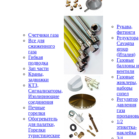
Рукава,
фитинги
Счетчики газа
Редуктора
Все для
Cavagna
сжиженного
group
газа
(Италия)
Гибкая
Газовые
подводка
баллоны и
Зап части
вентили
Краны,
Газовые
задвижки
жиклеры,
КТЗ,
наборы
Сигнализаторы,
сопел
Изолириющие
Регулятор
соединения
давления
Печные
газа
горелки
пропанов
Обогреватель
1/2
для палатки,
этикетка-
Горелки
наклейка
туристицеские
3/4