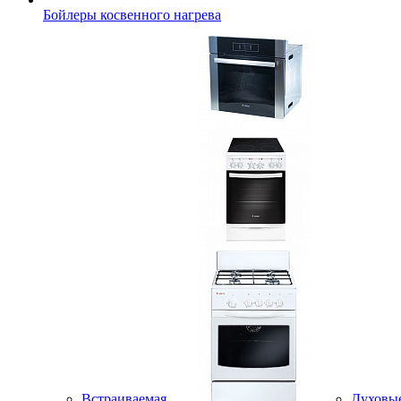
Бойлеры косвенного нагрева
Встраиваемая
Духовы