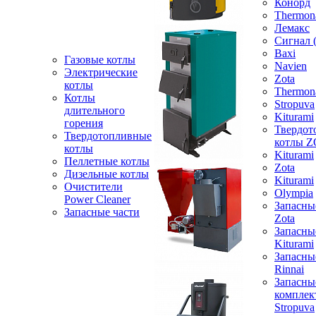
Конорд
Thermon
Лемакс
Сигнал 
Baxi
Газовые котлы
Navien
Электрические
Zota
котлы
Thermon
Котлы
Stropuva
длительного
Kiturami
горения
Твердот
Твердотопливные
котлы 
котлы
Kiturami
Пеллетные котлы
Zota
Дизельные котлы
Kiturami
Очистители
Olympia
Power Cleaner
Запасны
Запасные части
Zota
Запасны
Kiturami
Запасны
Rinnai
Запасны
компле
Stropuva