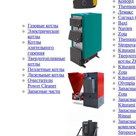
Конорд
Thermon
Лемакс
Сигнал 
Baxi
Газовые котлы
Navien
Электрические
Zota
котлы
Thermon
Котлы
Stropuva
длительного
Kiturami
горения
Твердот
Твердотопливные
котлы 
котлы
Kiturami
Пеллетные котлы
Zota
Дизельные котлы
Kiturami
Очистители
Olympia
Power Cleaner
Запасны
Запасные части
Zota
Запасны
Kiturami
Запасны
Rinnai
Запасны
компле
Stropuva