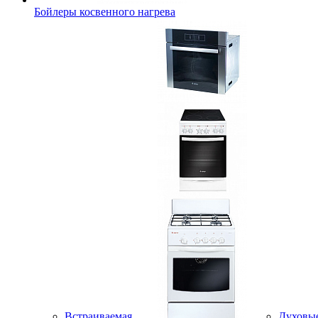
Бойлеры косвенного нагрева
Встраиваемая
Духовы