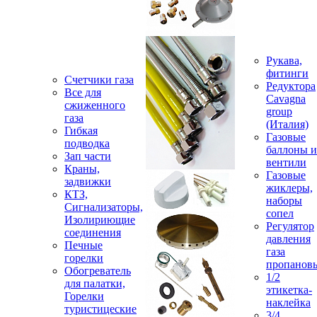
Рукава,
фитинги
Счетчики газа
Редуктора
Все для
Cavagna
сжиженного
group
газа
(Италия)
Гибкая
Газовые
подводка
баллоны и
Зап части
вентили
Краны,
Газовые
задвижки
жиклеры,
КТЗ,
наборы
Сигнализаторы,
сопел
Изолириющие
Регулятор
соединения
давления
Печные
газа
горелки
пропанов
Обогреватель
1/2
для палатки,
этикетка-
Горелки
наклейка
туристицеские
3/4