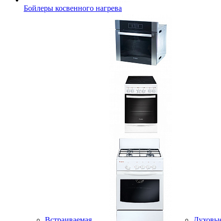
Бойлеры косвенного нагрева
Встраиваемая
Духовы