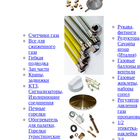
Рукава,
фитинги
Счетчики газа
Редуктора
Все для
Cavagna
сжиженного
group
газа
(Италия)
Гибкая
Газовые
подводка
баллоны и
Зап части
вентили
Краны,
Газовые
задвижки
жиклеры,
КТЗ,
наборы
Сигнализаторы,
сопел
Изолириющие
Регулятор
соединения
давления
Печные
газа
горелки
пропанов
Обогреватель
1/2
для палатки,
этикетка-
Горелки
наклейка
туристицеские
3/4