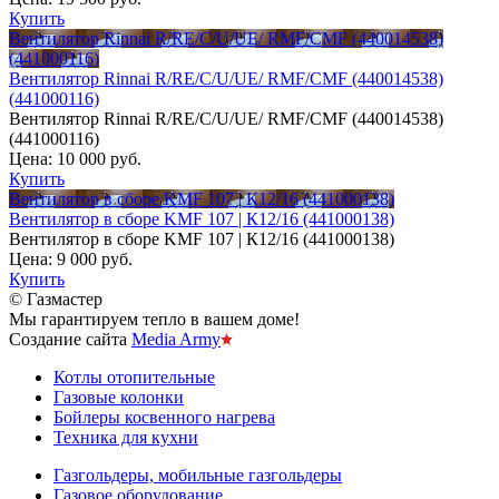
Купить
Вентилятор Rinnai R/RE/C/U/UE/ RMF/CMF (440014538)
(441000116)
Вентилятор Rinnai R/RE/C/U/UE/ RMF/CMF (440014538)
(441000116)
Вентилятор Rinnai R/RE/C/U/UE/ RMF/CMF (440014538)
(441000116)
Цена:
10 000 руб.
Купить
Вентилятор в сборе KMF 107 | К12/16 (441000138)
Вентилятор в сборе KMF 107 | К12/16 (441000138)
Вентилятор в сборе KMF 107 | К12/16 (441000138)
Цена:
9 000 руб.
Купить
© Газмастер
Мы гарантируем тепло в вашем доме!
Создание сайта
Media Army
Котлы отопительные
Газовые колонки
Бойлеры косвенного нагрева
Техника для кухни
Газгольдеры, мобильные газгольдеры
Газовое оборудование