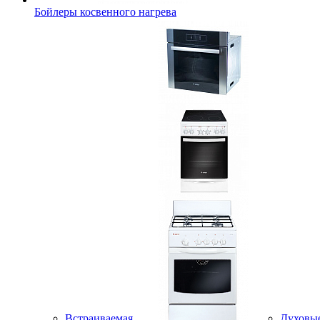
Бойлеры косвенного нагрева
Встраиваемая
Духовы