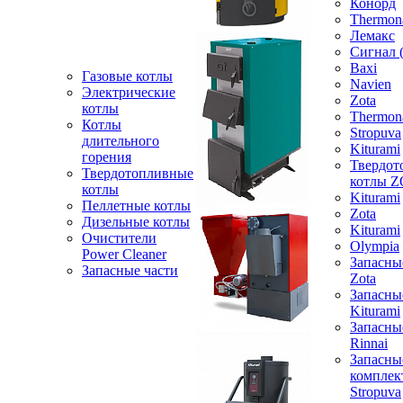
Конорд
Thermon
Лемакс
Сигнал 
Baxi
Газовые котлы
Navien
Электрические
Zota
котлы
Thermon
Котлы
Stropuva
длительного
Kiturami
горения
Твердот
Твердотопливные
котлы 
котлы
Kiturami
Пеллетные котлы
Zota
Дизельные котлы
Kiturami
Очистители
Olympia
Power Cleaner
Запасны
Запасные части
Zota
Запасны
Kiturami
Запасны
Rinnai
Запасны
компле
Stropuva