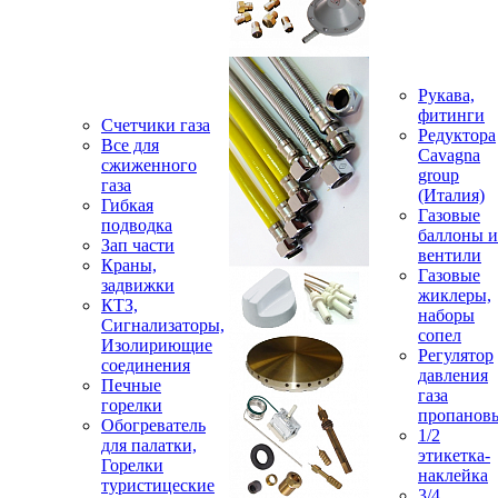
Рукава,
фитинги
Счетчики газа
Редуктора
Все для
Cavagna
сжиженного
group
газа
(Италия)
Гибкая
Газовые
подводка
баллоны и
Зап части
вентили
Краны,
Газовые
задвижки
жиклеры,
КТЗ,
наборы
Сигнализаторы,
сопел
Изолириющие
Регулятор
соединения
давления
Печные
газа
горелки
пропанов
Обогреватель
1/2
для палатки,
этикетка-
Горелки
наклейка
туристицеские
3/4