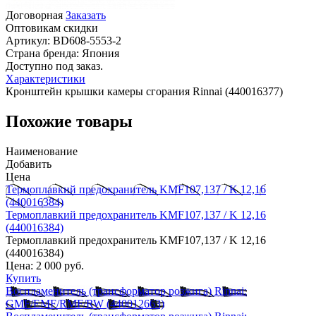
Договорная
Заказать
Оптовикам скидки
Артикул:
BD608-5553-2
Страна бренда:
Япония
Доступно под заказ.
Характеристики
Кронштейн крышки камеры сгорания Rinnai (440016377)
Похожие товары
Наименование
Добавить
Цена
Термоплавкий предохранитель KMF107,137 / K 12,16
(440016384)
Термоплавкий предохранитель KMF107,137 / K 12,16
(440016384)
Термоплавкий предохранитель KMF107,137 / K 12,16
(440016384)
Цена:
2 000 руб.
Купить
Воспламенитель (трансформатор розжига) Rinnai:
GMF/EMF/RMF/RW (440012663)