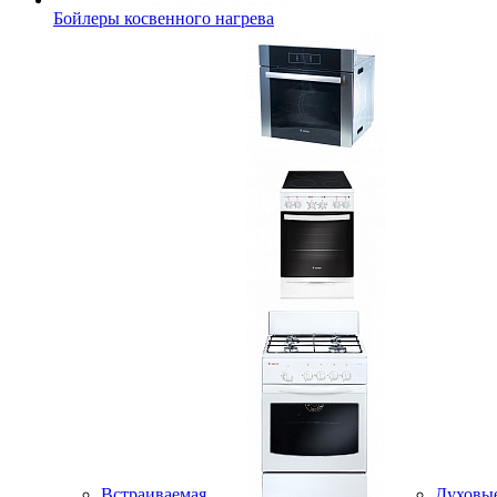
Бойлеры косвенного нагрева
Встраиваемая
Духовы