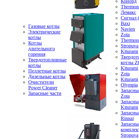
Конорд
Thermon
Лемакс
Сигнал 
Baxi
Газовые котлы
Navien
Электрические
Zota
котлы
Thermon
Котлы
Stropuva
длительного
Kiturami
горения
Твердот
Твердотопливные
котлы 
котлы
Kiturami
Пеллетные котлы
Zota
Дизельные котлы
Kiturami
Очистители
Olympia
Power Cleaner
Запасны
Запасные части
Zota
Запасны
Kiturami
Запасны
Rinnai
Запасны
компле
Stropuva