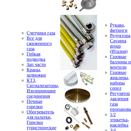
Рукава,
фитинги
Счетчики газа
Редуктора
Все для
Cavagna
сжиженного
group
газа
(Италия)
Гибкая
Газовые
подводка
баллоны и
Зап части
вентили
Краны,
Газовые
задвижки
жиклеры,
КТЗ,
наборы
Сигнализаторы,
сопел
Изолириющие
Регулятор
соединения
давления
Печные
газа
горелки
пропанов
Обогреватель
1/2
для палатки,
этикетка-
Горелки
наклейка
туристицеские
3/4