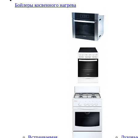
Бойлеры косвенного нагрева
Встраиваемая
Духовы