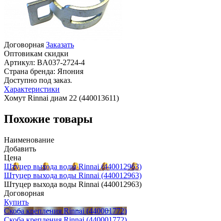
Договорная
Заказать
Оптовикам скидки
Артикул:
BA037-2724-4
Страна бренда:
Япония
Доступно под заказ.
Характеристики
Хомут Rinnai диам 22 (440013611)
Похожие товары
Наименование
Добавить
Цена
Штуцер выхода воды Rinnai (440012963)
Штуцер выхода воды Rinnai (440012963)
Штуцер выхода воды Rinnai (440012963)
Договорная
Купить
Скоба крепления Rinnai (440001772)
Скоба крепления Rinnai (440001772)