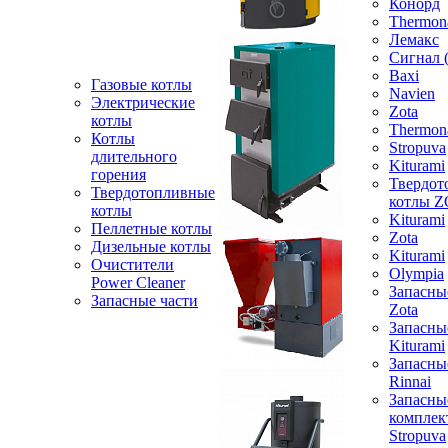
Конорд
Thermon
Лемакс
Сигнал 
Baxi
Газовые котлы
Navien
Электрические
Zota
котлы
Thermon
Котлы
Stropuva
длительного
Kiturami
горения
Твердот
Твердотопливные
котлы 
котлы
Kiturami
Пеллетные котлы
Zota
Дизельные котлы
Kiturami
Очистители
Olympia
Power Cleaner
Запасны
Запасные части
Zota
Запасны
Kiturami
Запасны
Rinnai
Запасны
компле
Stropuva