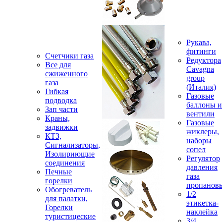
Рукава,
фитинги
Счетчики газа
Редуктора
Все для
Cavagna
сжиженного
group
газа
(Италия)
Гибкая
Газовые
подводка
баллоны и
Зап части
вентили
Краны,
Газовые
задвижки
жиклеры,
КТЗ,
наборы
Сигнализаторы,
сопел
Изолириющие
Регулятор
соединения
давления
Печные
газа
горелки
пропанов
Обогреватель
1/2
для палатки,
этикетка-
Горелки
наклейка
туристицеские
3/4