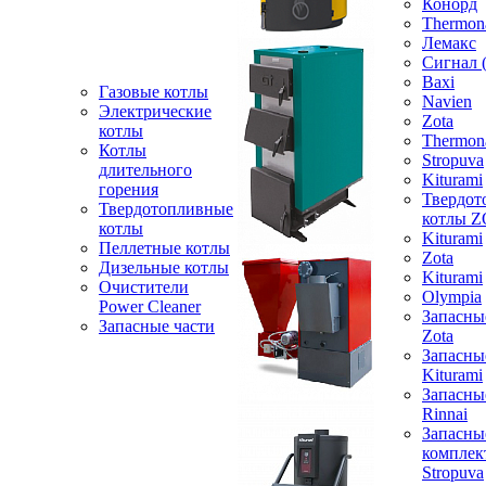
Конорд
Thermon
Лемакс
Сигнал 
Baxi
Газовые котлы
Navien
Электрические
Zota
котлы
Thermon
Котлы
Stropuva
длительного
Kiturami
горения
Твердот
Твердотопливные
котлы 
котлы
Kiturami
Пеллетные котлы
Zota
Дизельные котлы
Kiturami
Очистители
Olympia
Power Cleaner
Запасны
Запасные части
Zota
Запасны
Kiturami
Запасны
Rinnai
Запасны
компле
Stropuva