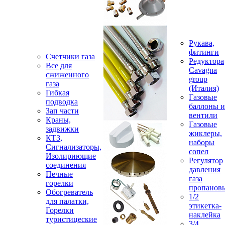
Рукава,
фитинги
Счетчики газа
Редуктора
Все для
Cavagna
сжиженного
group
газа
(Италия)
Гибкая
Газовые
подводка
баллоны и
Зап части
вентили
Краны,
Газовые
задвижки
жиклеры,
КТЗ,
наборы
Сигнализаторы,
сопел
Изолириющие
Регулятор
соединения
давления
Печные
газа
горелки
пропанов
Обогреватель
1/2
для палатки,
этикетка-
Горелки
наклейка
туристицеские
3/4