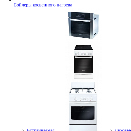
Бойлеры косвенного нагрева
Встраиваемая
Духовы