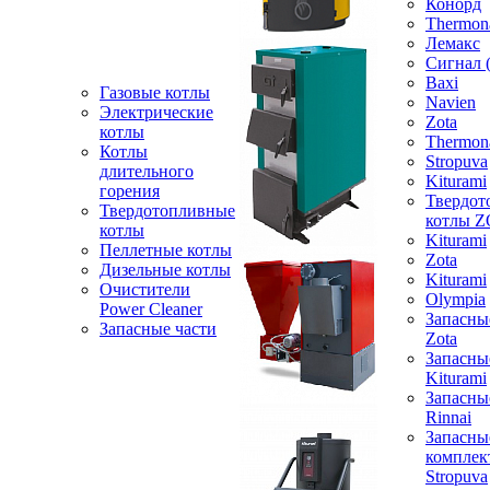
Конорд
Thermon
Лемакс
Сигнал 
Baxi
Газовые котлы
Navien
Электрические
Zota
котлы
Thermon
Котлы
Stropuva
длительного
Kiturami
горения
Твердот
Твердотопливные
котлы 
котлы
Kiturami
Пеллетные котлы
Zota
Дизельные котлы
Kiturami
Очистители
Olympia
Power Cleaner
Запасны
Запасные части
Zota
Запасны
Kiturami
Запасны
Rinnai
Запасны
компле
Stropuva