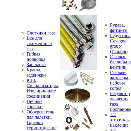
Рукава,
фитинги
Счетчики газа
Редуктора
Все для
Cavagna
сжиженного
group
газа
(Италия)
Гибкая
Газовые
подводка
баллоны и
Зап части
вентили
Краны,
Газовые
задвижки
жиклеры,
КТЗ,
наборы
Сигнализаторы,
сопел
Изолириющие
Регулятор
соединения
давления
Печные
газа
горелки
пропанов
Обогреватель
1/2
для палатки,
этикетка-
Горелки
наклейка
туристицеские
3/4