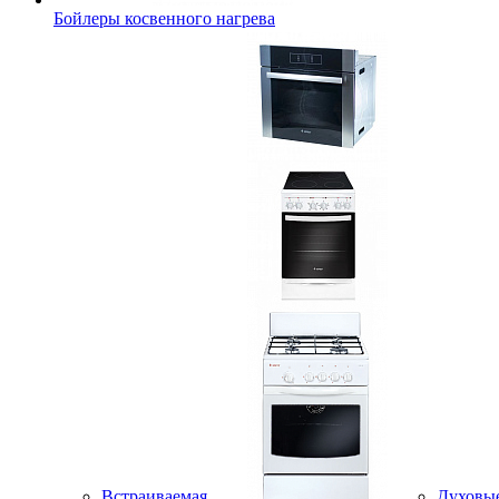
Бойлеры косвенного нагрева
Встраиваемая
Духовы