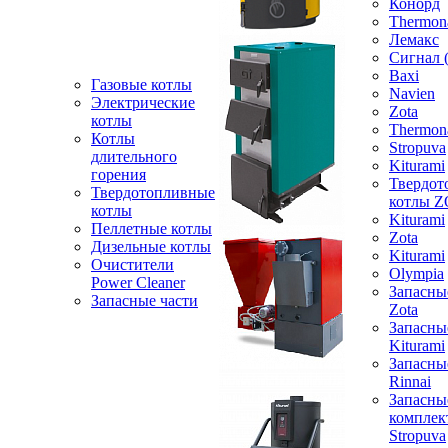
Конорд
Thermon
Лемакс
Сигнал 
Baxi
Газовые котлы
Navien
Электрические
Zota
котлы
Thermon
Котлы
Stropuva
длительного
Kiturami
горения
Твердот
Твердотопливные
котлы 
котлы
Kiturami
Пеллетные котлы
Zota
Дизельные котлы
Kiturami
Очистители
Olympia
Power Cleaner
Запасны
Запасные части
Zota
Запасны
Kiturami
Запасны
Rinnai
Запасны
компле
Stropuva