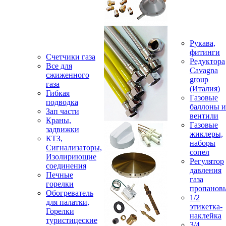
Рукава,
фитинги
Счетчики газа
Редуктора
Все для
Cavagna
сжиженного
group
газа
(Италия)
Гибкая
Газовые
подводка
баллоны и
Зап части
вентили
Краны,
Газовые
задвижки
жиклеры,
КТЗ,
наборы
Сигнализаторы,
сопел
Изолириющие
Регулятор
соединения
давления
Печные
газа
горелки
пропанов
Обогреватель
1/2
для палатки,
этикетка-
Горелки
наклейка
туристицеские
3/4