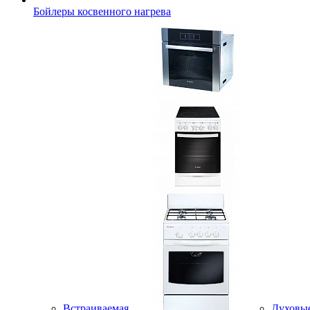
Бойлеры косвенного нагрева
Встраиваемая
Духовы