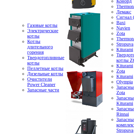
Конорд
Thermon
Лемакс
Сигнал 
Baxi
Газовые котлы
Navien
Электрические
Zota
котлы
Thermon
Котлы
Stropuva
длительного
Kiturami
горения
Твердот
Твердотопливные
котлы 
котлы
Kiturami
Пеллетные котлы
Zota
Дизельные котлы
Kiturami
Очистители
Olympia
Power Cleaner
Запасны
Запасные части
Zota
Запасны
Kiturami
Запасны
Rinnai
Запасны
компле
Stropuva