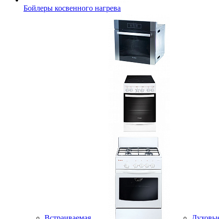
Бойлеры косвенного нагрева
Встраиваемая
Духовы