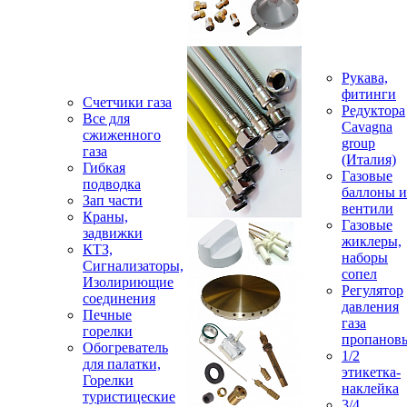
Рукава,
фитинги
Счетчики газа
Редуктора
Все для
Cavagna
сжиженного
group
газа
(Италия)
Гибкая
Газовые
подводка
баллоны и
Зап части
вентили
Краны,
Газовые
задвижки
жиклеры,
КТЗ,
наборы
Сигнализаторы,
сопел
Изолириющие
Регулятор
соединения
давления
Печные
газа
горелки
пропанов
Обогреватель
1/2
для палатки,
этикетка-
Горелки
наклейка
туристицеские
3/4