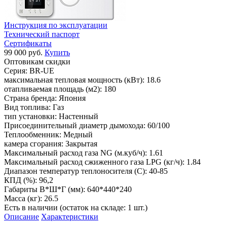
Инструкция по эксплуатации
Технический паспорт
Сертификаты
99 000 руб.
Купить
Оптовикам скидки
Серия:
BR-UE
максимальная тепловая мощность (кВт):
18.6
отапливаемая площадь (м2):
180
Страна бренда:
Япония
Вид топлива:
Газ
тип установки:
Настенный
Присоединительный диаметр дымохода:
60/100
Теплообменник:
Медный
камера сгорания:
Закрытая
Максимальный расход газа NG (м.куб/ч):
1.61
Максимальный расход сжиженного газа LPG (кг/ч):
1.84
Диапазон температур теплоносителя (С):
40-85
КПД (%):
96,2
Габариты В*Ш*Г (мм):
640*440*240
Масса (кг):
26.5
Есть в наличии (остаток на складе: 1 шт.)
Описание
Характеристики