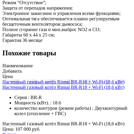
Режим “Отсутствие”;
Защита от перепадов напряжения;
Электронное зажигание и управления всеми функциями;
Оптимальная тяга обеспечивается плавно регулируемым
бесщеточным вентилятором дымососа;
Полное сгорание газа и мин.выброс NO2 и CO;
Габариты 60 х 44 х 25 см;
Гарантия 36 месяце
Похожие товары
Наименование
Добавить
Цена
Настенный газовый котёл Rinnai BR-R18 + Wi-Fi (18,6 кВт)
Настенный газовый котёл Rinnai BR-R18 + Wi-Fi (18,6 кВт)
Серия : BR-R
Мощность (кВт). : 18.6
количество контуров (режим работы) : Двухконтурный
колел (отопление + ГВС)
Настенный газовый котёл Rinnai BR-R18 + Wi-Fi (18,6 кВт)
Цена:
107 000 руб.