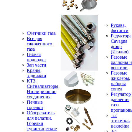
Рукава,
фитинги
Счетчики газа
Редуктора
Все для
Cavagna
сжиженного
group
газа
(Италия)
Гибкая
Газовые
подводка
баллоны и
Зап части
вентили
Краны,
Газовые
задвижки
жиклеры,
КТЗ,
наборы
Сигнализаторы,
сопел
Изолириющие
Регулятор
соединения
давления
Печные
газа
горелки
пропанов
Обогреватель
1/2
для палатки,
этикетка-
Горелки
наклейка
туристицеские
3/4