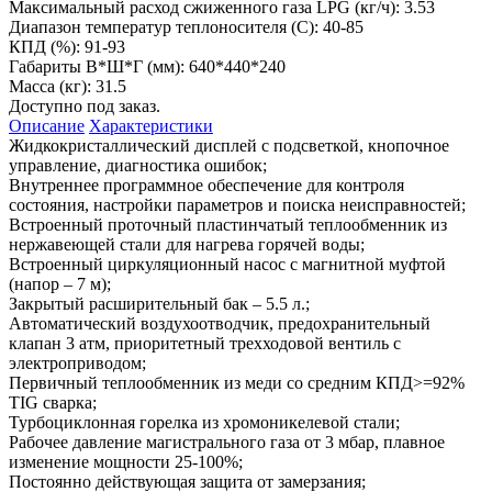
Максимальный расход сжиженного газа LPG (кг/ч):
3.53
Диапазон температур теплоносителя (С):
40-85
КПД (%):
91-93
Габариты В*Ш*Г (мм):
640*440*240
Масса (кг):
31.5
Доступно под заказ.
Описание
Характеристики
Жидкокристаллический дисплей с подсветкой, кнопочное
управление, диагностика ошибок;
Внутреннее программное обеспечение для контроля
состояния, настройки параметров и поиска неисправностей;
Встроенный проточный пластинчатый теплообменник из
нержавеющей стали для нагрева горячей воды;
Встроенный циркуляционный насос с магнитной муфтой
(напор – 7 м);
Закрытый расширительный бак – 5.5 л.;
Автоматический воздухоотводчик, предохранительный
клапан 3 атм, приоритетный трехходовой вентиль с
электроприводом;
Первичный теплообменник из меди со средним КПД>=92%
TIG сварка;
Турбоциклонная горелка из хромоникелевой стали;
Рабочее давление магистрального газа от 3 мбар, плавное
изменение мощности 25-100%;
Постоянно действующая защита от замерзания;