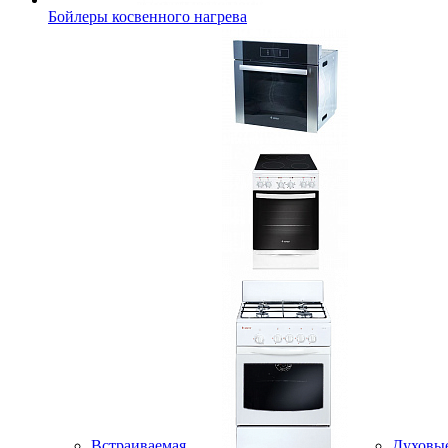
Бойлеры косвенного нагрева
Встраиваемая
Духовы