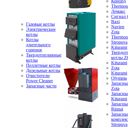
Конорд
Thermon
Лемакс
Сигнал 
Baxi
Газовые котлы
Navien
Электрические
Zota
котлы
Thermon
Котлы
Stropuva
длительного
Kiturami
горения
Твердот
Твердотопливные
котлы 
котлы
Kiturami
Пеллетные котлы
Zota
Дизельные котлы
Kiturami
Очистители
Olympia
Power Cleaner
Запасны
Запасные части
Zota
Запасны
Kiturami
Запасны
Rinnai
Запасны
компле
Stropuva