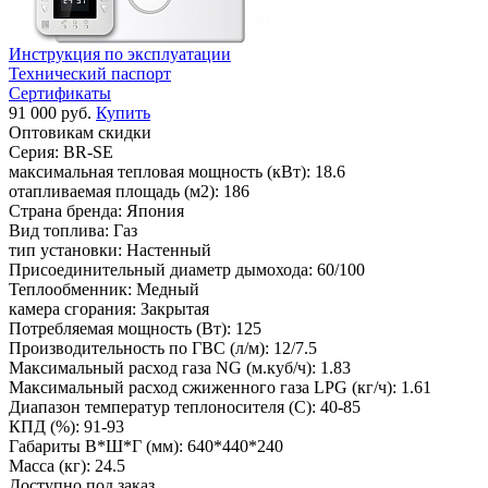
Инструкция по эксплуатации
Технический паспорт
Сертификаты
91 000 руб.
Купить
Оптовикам скидки
Серия:
BR-SE
максимальная тепловая мощность (кВт):
18.6
отапливаемая площадь (м2):
186
Страна бренда:
Япония
Вид топлива:
Газ
тип установки:
Настенный
Присоединительный диаметр дымохода:
60/100
Теплообменник:
Медный
камера сгорания:
Закрытая
Потребляемая мощность (Вт):
125
Производительность по ГВС (л/м):
12/7.5
Максимальный расход газа NG (м.куб/ч):
1.83
Максимальный расход сжиженного газа LPG (кг/ч):
1.61
Диапазон температур теплоносителя (С):
40-85
КПД (%):
91-93
Габариты В*Ш*Г (мм):
640*440*240
Масса (кг):
24.5
Доступно под заказ.