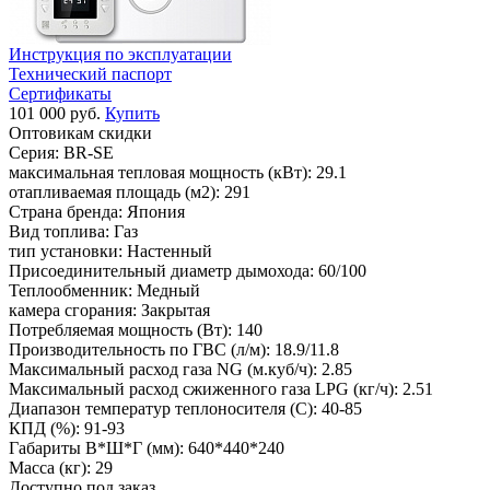
Инструкция по эксплуатации
Технический паспорт
Сертификаты
101 000 руб.
Купить
Оптовикам скидки
Серия:
BR-SE
максимальная тепловая мощность (кВт):
29.1
отапливаемая площадь (м2):
291
Страна бренда:
Япония
Вид топлива:
Газ
тип установки:
Настенный
Присоединительный диаметр дымохода:
60/100
Теплообменник:
Медный
камера сгорания:
Закрытая
Потребляемая мощность (Вт):
140
Производительность по ГВС (л/м):
18.9/11.8
Максимальный расход газа NG (м.куб/ч):
2.85
Максимальный расход сжиженного газа LPG (кг/ч):
2.51
Диапазон температур теплоносителя (С):
40-85
КПД (%):
91-93
Габариты В*Ш*Г (мм):
640*440*240
Масса (кг):
29
Доступно под заказ.