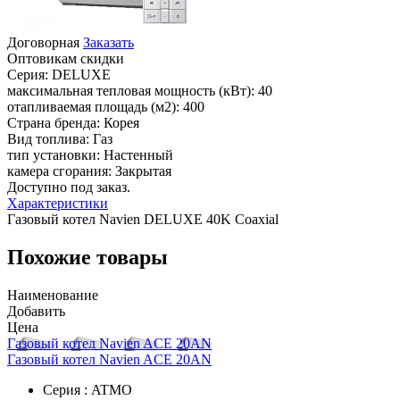
Договорная
Заказать
Оптовикам скидки
Серия:
DELUXE
максимальная тепловая мощность (кВт):
40
отапливаемая площадь (м2):
400
Страна бренда:
Корея
Вид топлива:
Газ
тип установки:
Настенный
камера сгорания:
Закрытая
Доступно под заказ.
Характеристики
Газовый котел Navien DELUXE 40K Coaxial
Похожие товары
Наименование
Добавить
Цена
Газовый котел Navien ACE 20AN
Газовый котел Navien ACE 20AN
Серия : ATMO