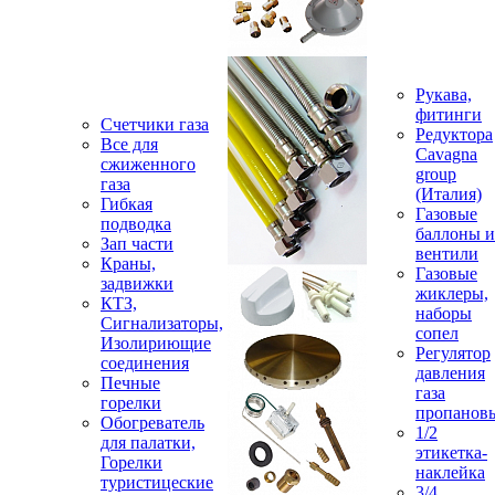
Рукава,
фитинги
Счетчики газа
Редуктора
Все для
Cavagna
сжиженного
group
газа
(Италия)
Гибкая
Газовые
подводка
баллоны и
Зап части
вентили
Краны,
Газовые
задвижки
жиклеры,
КТЗ,
наборы
Сигнализаторы,
сопел
Изолириющие
Регулятор
соединения
давления
Печные
газа
горелки
пропанов
Обогреватель
1/2
для палатки,
этикетка-
Горелки
наклейка
туристицеские
3/4