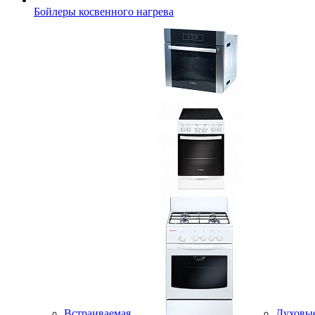
Бойлеры косвенного нагрева
Встраиваемая
Духовы