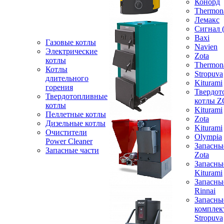
Конорд
Thermon
Лемакс
Сигнал 
Baxi
Газовые котлы
Navien
Электрические
Zota
котлы
Thermon
Котлы
Stropuva
длительного
Kiturami
горения
Твердот
Твердотопливные
котлы 
котлы
Kiturami
Пеллетные котлы
Zota
Дизельные котлы
Kiturami
Очистители
Olympia
Power Cleaner
Запасны
Запасные части
Zota
Запасны
Kiturami
Запасны
Rinnai
Запасны
компле
Stropuva