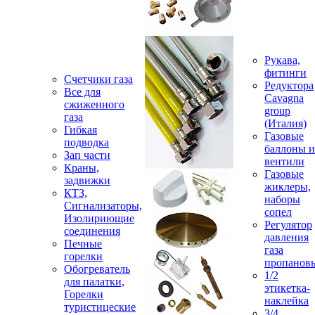
Рукава,
фитинги
Счетчики газа
Редуктора
Все для
Cavagna
сжиженного
group
газа
(Италия)
Гибкая
Газовые
подводка
баллоны и
Зап части
вентили
Краны,
Газовые
задвижки
жиклеры,
КТЗ,
наборы
Сигнализаторы,
сопел
Изолириющие
Регулятор
соединения
давления
Печные
газа
горелки
пропанов
Обогреватель
1/2
для палатки,
этикетка-
Горелки
наклейка
туристицеские
3/4