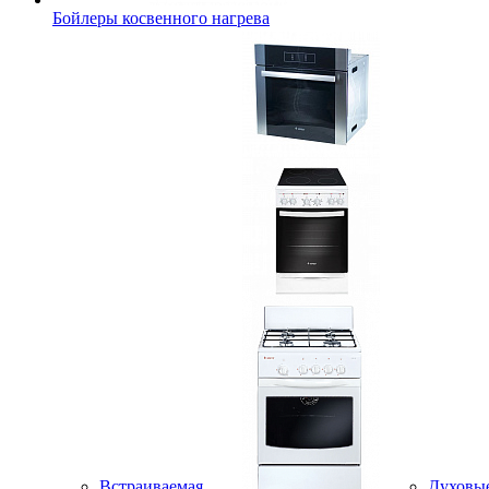
Бойлеры косвенного нагрева
Встраиваемая
Духовы