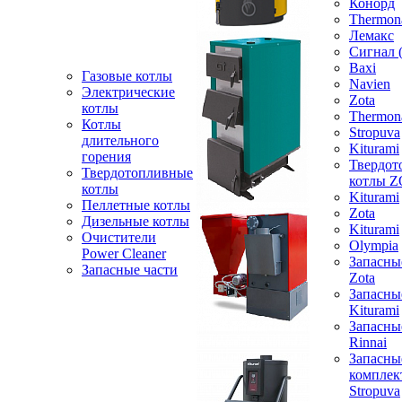
Конорд
Thermon
Лемакс
Сигнал 
Baxi
Газовые котлы
Navien
Электрические
Zota
котлы
Thermon
Котлы
Stropuva
длительного
Kiturami
горения
Твердот
Твердотопливные
котлы 
котлы
Kiturami
Пеллетные котлы
Zota
Дизельные котлы
Kiturami
Очистители
Olympia
Power Cleaner
Запасны
Запасные части
Zota
Запасны
Kiturami
Запасны
Rinnai
Запасны
компле
Stropuva