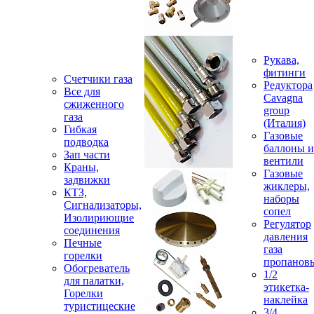
Рукава,
фитинги
Счетчики газа
Редуктора
Все для
Cavagna
сжиженного
group
газа
(Италия)
Гибкая
Газовые
подводка
баллоны и
Зап части
вентили
Краны,
Газовые
задвижки
жиклеры,
КТЗ,
наборы
Сигнализаторы,
сопел
Изолириющие
Регулятор
соединения
давления
Печные
газа
горелки
пропанов
Обогреватель
1/2
для палатки,
этикетка-
Горелки
наклейка
туристицеские
3/4