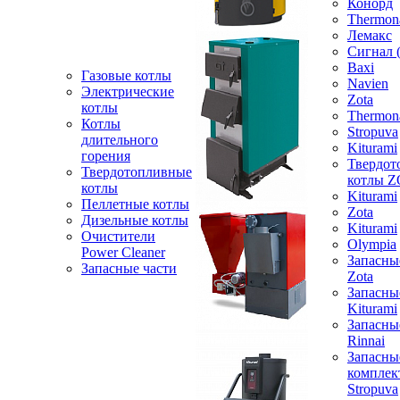
Конорд
Thermon
Лемакс
Сигнал 
Baxi
Газовые котлы
Navien
Электрические
Zota
котлы
Thermon
Котлы
Stropuva
длительного
Kiturami
горения
Твердот
Твердотопливные
котлы 
котлы
Kiturami
Пеллетные котлы
Zota
Дизельные котлы
Kiturami
Очистители
Olympia
Power Cleaner
Запасны
Запасные части
Zota
Запасны
Kiturami
Запасны
Rinnai
Запасны
компле
Stropuva