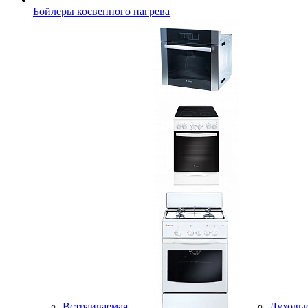
Бойлеры косвенного нагрева
Встраиваемая
Духовы