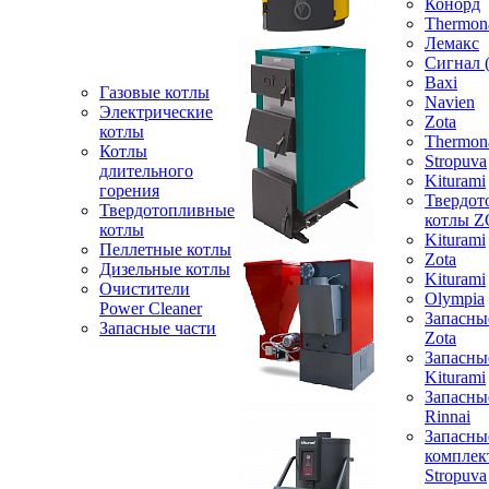
Конорд
Thermon
Лемакс
Сигнал 
Baxi
Газовые котлы
Navien
Электрические
Zota
котлы
Thermon
Котлы
Stropuva
длительного
Kiturami
горения
Твердот
Твердотопливные
котлы 
котлы
Kiturami
Пеллетные котлы
Zota
Дизельные котлы
Kiturami
Очистители
Olympia
Power Cleaner
Запасны
Запасные части
Zota
Запасны
Kiturami
Запасны
Rinnai
Запасны
компле
Stropuva