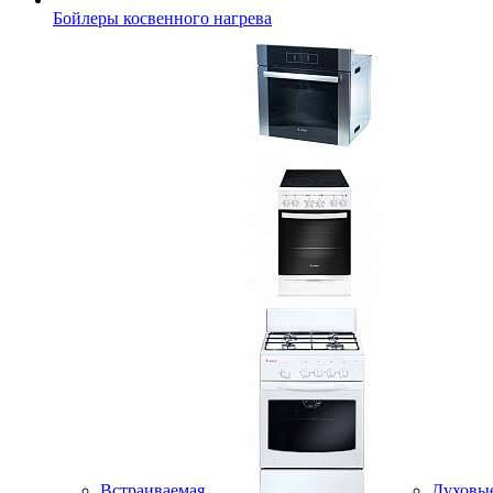
Бойлеры косвенного нагрева
Встраиваемая
Духовы