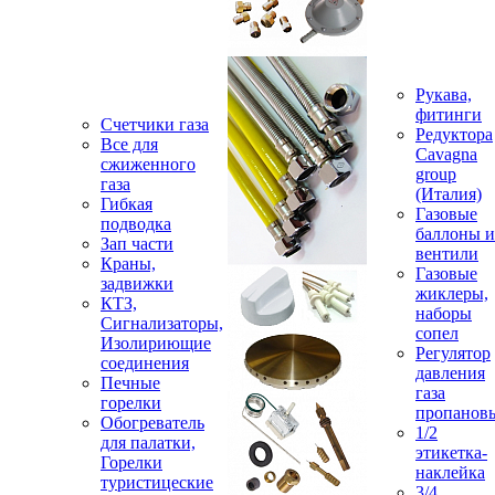
Рукава,
фитинги
Счетчики газа
Редуктора
Все для
Cavagna
сжиженного
group
газа
(Италия)
Гибкая
Газовые
подводка
баллоны и
Зап части
вентили
Краны,
Газовые
задвижки
жиклеры,
КТЗ,
наборы
Сигнализаторы,
сопел
Изолириющие
Регулятор
соединения
давления
Печные
газа
горелки
пропанов
Обогреватель
1/2
для палатки,
этикетка-
Горелки
наклейка
туристицеские
3/4