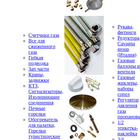
Рукава,
фитинги
Счетчики газа
Редуктора
Все для
Cavagna
сжиженного
group
газа
(Италия)
Гибкая
Газовые
подводка
баллоны и
Зап части
вентили
Краны,
Газовые
задвижки
жиклеры,
КТЗ,
наборы
Сигнализаторы,
сопел
Изолириющие
Регулятор
соединения
давления
Печные
газа
горелки
пропанов
Обогреватель
1/2
для палатки,
этикетка-
Горелки
наклейка
туристицеские
3/4