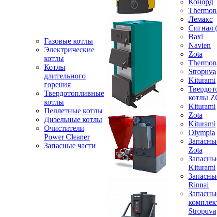
Конорд
Thermon
Лемакс
Сигнал 
Baxi
Газовые котлы
Navien
Электрические
Zota
котлы
Thermon
Котлы
Stropuva
длительного
Kiturami
горения
Твердот
Твердотопливные
котлы 
котлы
Kiturami
Пеллетные котлы
Zota
Дизельные котлы
Kiturami
Очистители
Olympia
Power Cleaner
Запасны
Запасные части
Zota
Запасны
Kiturami
Запасны
Rinnai
Запасны
компле
Stropuva