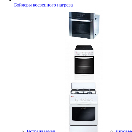
Бойлеры косвенного нагрева
Встраиваемая
Духовы