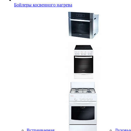
Бойлеры косвенного нагрева
Встраиваемая
Духовы