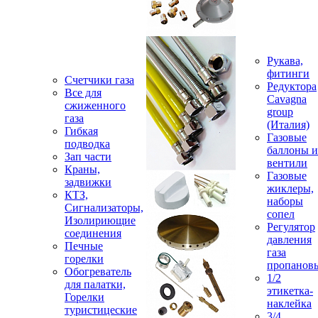
Рукава,
фитинги
Счетчики газа
Редуктора
Все для
Cavagna
сжиженного
group
газа
(Италия)
Гибкая
Газовые
подводка
баллоны и
Зап части
вентили
Краны,
Газовые
задвижки
жиклеры,
КТЗ,
наборы
Сигнализаторы,
сопел
Изолириющие
Регулятор
соединения
давления
Печные
газа
горелки
пропанов
Обогреватель
1/2
для палатки,
этикетка-
Горелки
наклейка
туристицеские
3/4