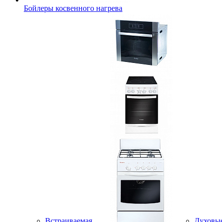
Бойлеры косвенного нагрева
Встраиваемая
Духовы