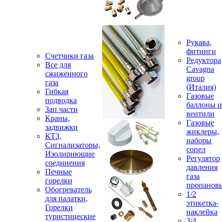
Рукава,
фитинги
Счетчики газа
Редуктора
Все для
Cavagna
сжиженного
group
газа
(Италия)
Гибкая
Газовые
подводка
баллоны и
Зап части
вентили
Краны,
Газовые
задвижки
жиклеры,
КТЗ,
наборы
Сигнализаторы,
сопел
Изолириющие
Регулятор
соединения
давления
Печные
газа
горелки
пропанов
Обогреватель
1/2
для палатки,
этикетка-
Горелки
наклейка
туристицеские
3/4