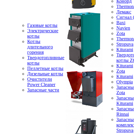
Конорд
Thermon
Лемакс
Сигнал 
Baxi
Газовые котлы
Navien
Электрические
Zota
котлы
Thermon
Котлы
Stropuva
длительного
Kiturami
горения
Твердот
Твердотопливные
котлы 
котлы
Kiturami
Пеллетные котлы
Zota
Дизельные котлы
Kiturami
Очистители
Olympia
Power Cleaner
Запасны
Запасные части
Zota
Запасны
Kiturami
Запасны
Rinnai
Запасны
компле
Stropuva