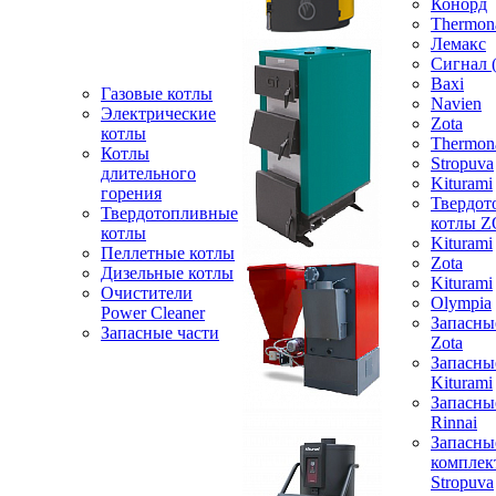
Конорд
Thermon
Лемакс
Сигнал 
Baxi
Газовые котлы
Navien
Электрические
Zota
котлы
Thermon
Котлы
Stropuva
длительного
Kiturami
горения
Твердот
Твердотопливные
котлы 
котлы
Kiturami
Пеллетные котлы
Zota
Дизельные котлы
Kiturami
Очистители
Olympia
Power Cleaner
Запасны
Запасные части
Zota
Запасны
Kiturami
Запасны
Rinnai
Запасны
компле
Stropuva