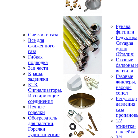
Рукава,
фитинги
Счетчики газа
Редуктора
Все для
Cavagna
сжиженного
group
газа
(Италия)
Гибкая
Газовые
подводка
баллоны и
Зап части
вентили
Краны,
Газовые
задвижки
жиклеры,
КТЗ,
наборы
Сигнализаторы,
сопел
Изолириющие
Регулятор
соединения
давления
Печные
газа
горелки
пропанов
Обогреватель
1/2
для палатки,
этикетка-
Горелки
наклейка
туристицеские
3/4