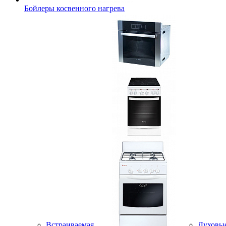
Бойлеры косвенного нагрева
Встраиваемая
Духовы