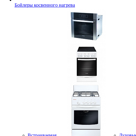
Бойлеры косвенного нагрева
Встраиваемая
Духовы