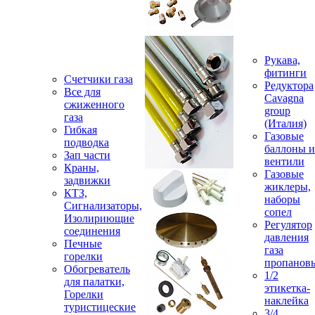
Рукава,
фитинги
Счетчики газа
Редуктора
Все для
Cavagna
сжиженного
group
газа
(Италия)
Гибкая
Газовые
подводка
баллоны и
Зап части
вентили
Краны,
Газовые
задвижки
жиклеры,
КТЗ,
наборы
Сигнализаторы,
сопел
Изолириющие
Регулятор
соединения
давления
Печные
газа
горелки
пропанов
Обогреватель
1/2
для палатки,
этикетка-
Горелки
наклейка
туристицеские
3/4