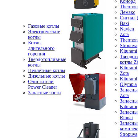
Конорд
Thermon
Лемакс
Сигнал 
Baxi
Газовые котлы
Navien
Электрические
Zota
котлы
Thermon
Котлы
Stropuva
длительного
Kiturami
горения
Твердот
Твердотопливные
котлы 
котлы
Kiturami
Пеллетные котлы
Zota
Дизельные котлы
Kiturami
Очистители
Olympia
Power Cleaner
Запасны
Запасные части
Zota
Запасны
Kiturami
Запасны
Rinnai
Запасны
компле
Stropuva