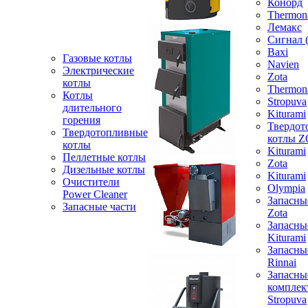
Конорд
Thermon
Лемакс
Сигнал 
Baxi
Газовые котлы
Navien
Электрические
Zota
котлы
Thermon
Котлы
Stropuva
длительного
Kiturami
горения
Твердот
Твердотопливные
котлы 
котлы
Kiturami
Пеллетные котлы
Zota
Дизельные котлы
Kiturami
Очистители
Olympia
Power Cleaner
Запасны
Запасные части
Zota
Запасны
Kiturami
Запасны
Rinnai
Запасны
компле
Stropuva