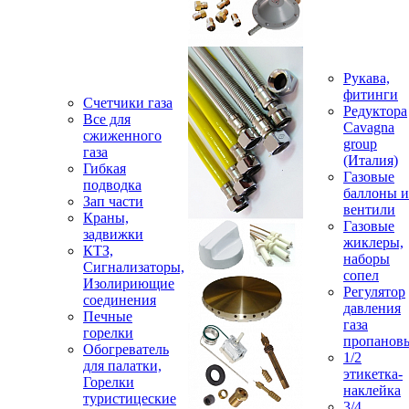
Рукава,
фитинги
Счетчики газа
Редуктора
Все для
Cavagna
сжиженного
group
газа
(Италия)
Гибкая
Газовые
подводка
баллоны и
Зап части
вентили
Краны,
Газовые
задвижки
жиклеры,
КТЗ,
наборы
Сигнализаторы,
сопел
Изолириющие
Регулятор
соединения
давления
Печные
газа
горелки
пропанов
Обогреватель
1/2
для палатки,
этикетка-
Горелки
наклейка
туристицеские
3/4