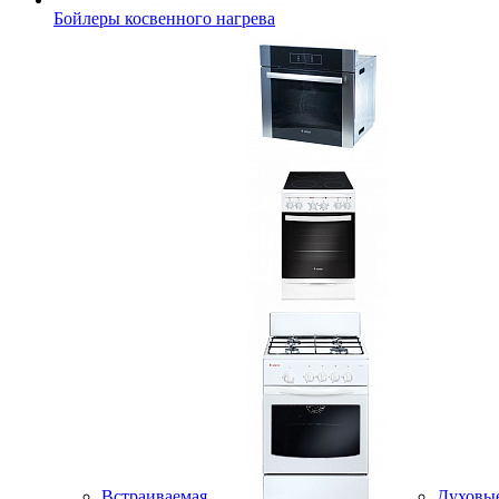
Бойлеры косвенного нагрева
Встраиваемая
Духовы