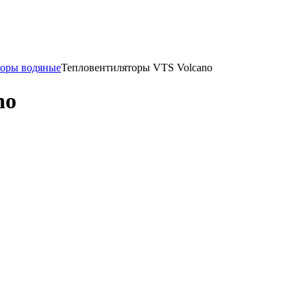
торы водяные
Тепловентиляторы VTS Volcano
no