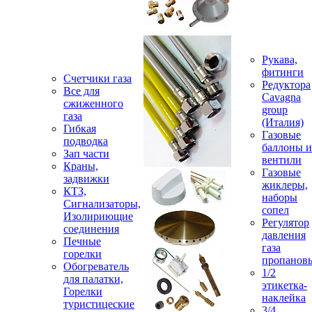
Рукава,
фитинги
Счетчики газа
Редуктора
Все для
Cavagna
сжиженного
group
газа
(Италия)
Гибкая
Газовые
подводка
баллоны и
Зап части
вентили
Краны,
Газовые
задвижки
жиклеры,
КТЗ,
наборы
Сигнализаторы,
сопел
Изолириющие
Регулятор
соединения
давления
Печные
газа
горелки
пропанов
Обогреватель
1/2
для палатки,
этикетка-
Горелки
наклейка
туристицеские
3/4