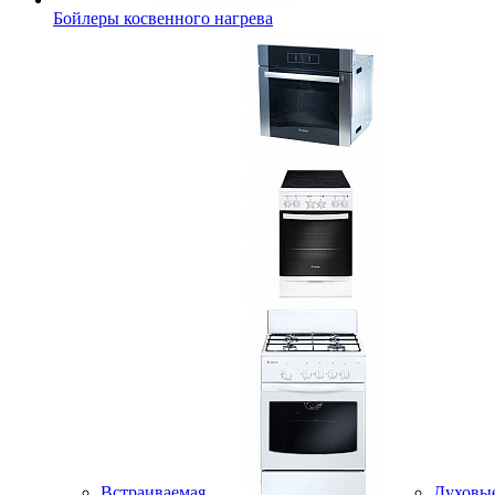
Бойлеры косвенного нагрева
Встраиваемая
Духовы