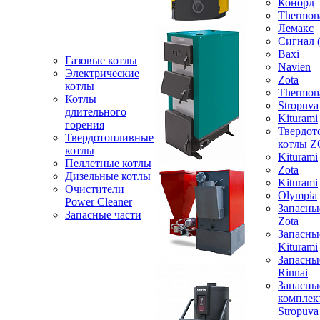
Конорд
Thermon
Лемакс
Сигнал 
Baxi
Газовые котлы
Navien
Электрические
Zota
котлы
Thermon
Котлы
Stropuva
длительного
Kiturami
горения
Твердот
Твердотопливные
котлы 
котлы
Kiturami
Пеллетные котлы
Zota
Дизельные котлы
Kiturami
Очистители
Olympia
Power Cleaner
Запасны
Запасные части
Zota
Запасны
Kiturami
Запасны
Rinnai
Запасны
компле
Stropuva