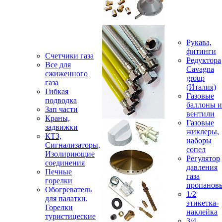
Рукава,
фитинги
Счетчики газа
Редуктора
Все для
Cavagna
сжиженного
group
газа
(Италия)
Гибкая
Газовые
подводка
баллоны и
Зап части
вентили
Краны,
Газовые
задвижки
жиклеры,
КТЗ,
наборы
Сигнализаторы,
сопел
Изолириющие
Регулятор
соединения
давления
Печные
газа
горелки
пропанов
Обогреватель
1/2
для палатки,
этикетка-
Горелки
наклейка
туристицеские
3/4