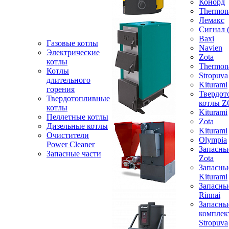
Конорд
Thermon
Лемакс
Сигнал 
Baxi
Газовые котлы
Navien
Электрические
Zota
котлы
Thermon
Котлы
Stropuva
длительного
Kiturami
горения
Твердот
Твердотопливные
котлы 
котлы
Kiturami
Пеллетные котлы
Zota
Дизельные котлы
Kiturami
Очистители
Olympia
Power Cleaner
Запасны
Запасные части
Zota
Запасны
Kiturami
Запасны
Rinnai
Запасны
компле
Stropuva