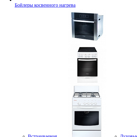
Бойлеры косвенного нагрева
Встраиваемая
Духовы