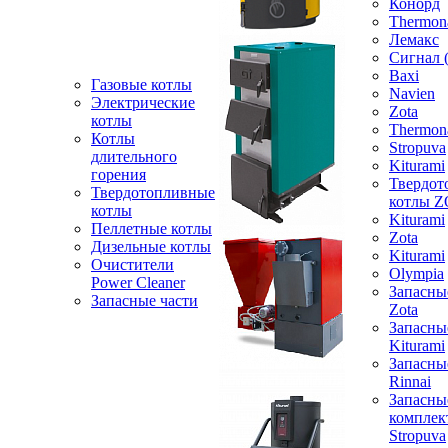
Конорд
Thermon
Лемакс
Сигнал 
Baxi
Газовые котлы
Navien
Электрические
Zota
котлы
Thermon
Котлы
Stropuva
длительного
Kiturami
горения
Твердот
Твердотопливные
котлы 
котлы
Kiturami
Пеллетные котлы
Zota
Дизельные котлы
Kiturami
Очистители
Olympia
Power Cleaner
Запасны
Запасные части
Zota
Запасны
Kiturami
Запасны
Rinnai
Запасны
компле
Stropuva