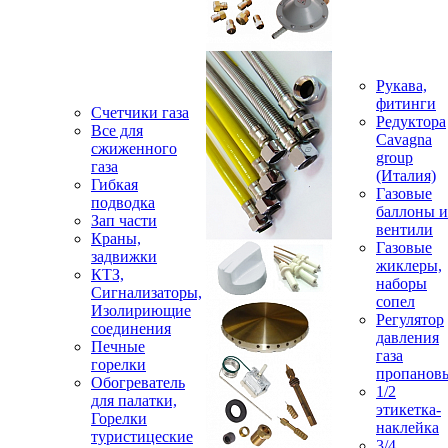
Рукава,
фитинги
Счетчики газа
Редуктора
Все для
Cavagna
сжиженного
group
газа
(Италия)
Гибкая
Газовые
подводка
баллоны и
Зап части
вентили
Краны,
Газовые
задвижки
жиклеры,
КТЗ,
наборы
Сигнализаторы,
сопел
Изолириющие
Регулятор
соединения
давления
Печные
газа
горелки
пропанов
Обогреватель
1/2
для палатки,
этикетка-
Горелки
наклейка
туристицеские
3/4