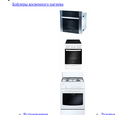
Бойлеры косвенного нагрева
Встраиваемая
Духовы