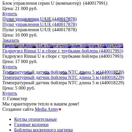
Блок управления серии U (компьютер) (440017991)
Цена:
21 000 руб.
Купить
Пульт управления U/UE (440017878)
Пульт управления U/UE (440017878)
Пульт управления U/UE (440017878)
Цена:
16 000 руб.
Заказать
Гидроузел Rinnai U в сборе с трубками бойлера (440017993)
Гидроузел Rinnai U в сборе с трубками бойлера (440017993)
Гидроузел Rinnai U в сборе с трубками бойлера (440017993)
Цена:
17 000 руб.
Купить
Температурный датчик бойлера NTC длина 5 м (440018229)
Температурный датчик бойлера NTC длина 5 м (440018229)
Температурный датчик бойлера NTC длина 5 м (440018229)
Цена:
5 000 руб.
Купить
© Газмастер
Мы гарантируем тепло в вашем доме!
Создание сайта
Media Army
Котлы отопительные
Газовые колонки
Бойлеры косвенного нагрева