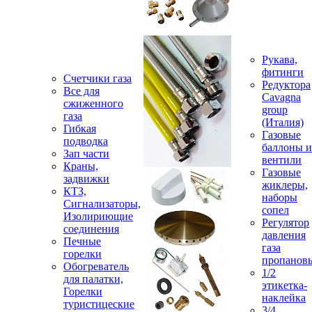
Рукава,
фитинги
Счетчики газа
Редуктора
Все для
Cavagna
сжиженного
group
газа
(Италия)
Гибкая
Газовые
подводка
баллоны и
Зап части
вентили
Краны,
Газовые
задвижки
жиклеры,
КТЗ,
наборы
Сигнализаторы,
сопел
Изолириющие
Регулятор
соединения
давления
Печные
газа
горелки
пропанов
Обогреватель
1/2
для палатки,
этикетка-
Горелки
наклейка
туристицеские
3/4