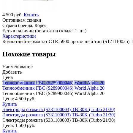
4 500 руб.
Купить
Оптовикам скидки
Страна бренда:
Корея
Есть в наличии (остаток на складе: 1 шт.)
Характеристики
Комнатный термостат CTR-5900 проточный тип (S121110025) T
Похожие товары
Наименование
Добавить
Цена
Теплообменник ГВС (S289900046) World Alpha 20
Теплообменник ГВС (S289900046) World Alpha 20
Теплообменник ГВС (S289900046) World Alpha 20
Цена:
4 500 руб.
Купить
Электроды розжига (S331100003) TB-30K (Turbo 21/30)
Электроды розжига (S331100003) TB-30K (Turbo 21/30)
Электроды розжига (S331100003) TB-30K (Turbo 21/30)
Цена:
1 500 руб.
Купить