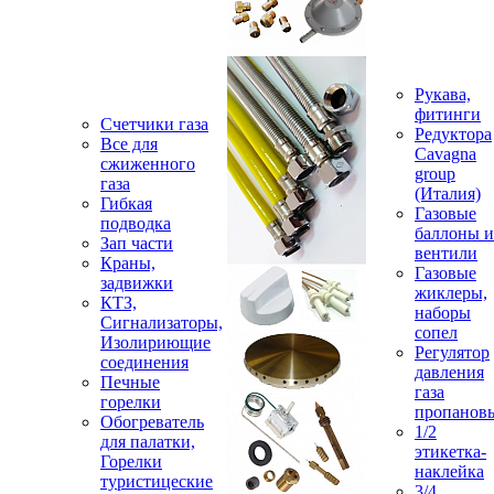
Рукава,
фитинги
Счетчики газа
Редуктора
Все для
Cavagna
сжиженного
group
газа
(Италия)
Гибкая
Газовые
подводка
баллоны и
Зап части
вентили
Краны,
Газовые
задвижки
жиклеры,
КТЗ,
наборы
Сигнализаторы,
сопел
Изолириющие
Регулятор
соединения
давления
Печные
газа
горелки
пропанов
Обогреватель
1/2
для палатки,
этикетка-
Горелки
наклейка
туристицеские
3/4