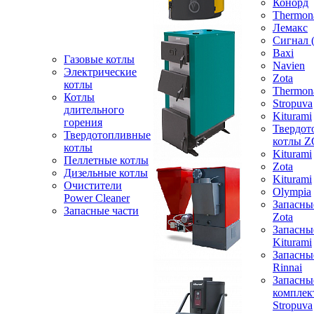
Конорд
Thermon
Лемакс
Сигнал 
Baxi
Газовые котлы
Navien
Электрические
Zota
котлы
Thermon
Котлы
Stropuva
длительного
Kiturami
горения
Твердот
Твердотопливные
котлы 
котлы
Kiturami
Пеллетные котлы
Zota
Дизельные котлы
Kiturami
Очистители
Olympia
Power Cleaner
Запасны
Запасные части
Zota
Запасны
Kiturami
Запасны
Rinnai
Запасны
компле
Stropuva