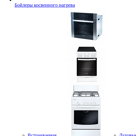
Бойлеры косвенного нагрева
Встраиваемая
Духовы