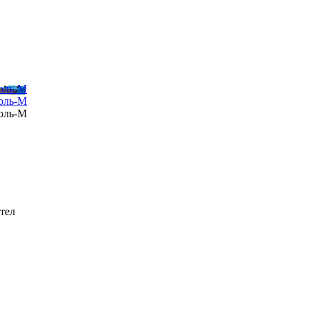
поль-М
поль-М
поль-М
отел