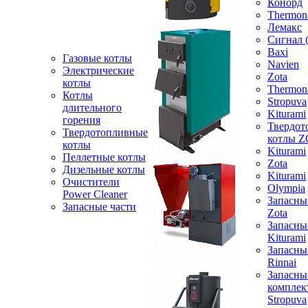
Конорд
Thermon
Лемакс
Сигнал 
Baxi
Газовые котлы
Navien
Электрические
Zota
котлы
Thermon
Котлы
Stropuva
длительного
Kiturami
горения
Твердот
Твердотопливные
котлы 
котлы
Kiturami
Пеллетные котлы
Zota
Дизельные котлы
Kiturami
Очистители
Olympia
Power Cleaner
Запасны
Запасные части
Zota
Запасны
Kiturami
Запасны
Rinnai
Запасны
компле
Stropuva