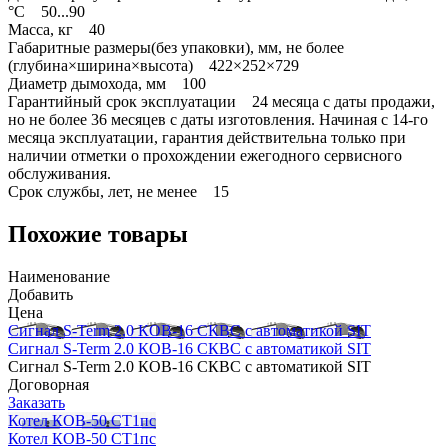
°С 50...90
Масса, кг 40
Габаритные размеры(без упаковки), мм, не более
(глубина×ширина×высота) 422×252×729
Диаметр дымохода, мм 100
Гарантийный срок эксплуатации 24 месяца с даты продажи,
но не более 36 месяцев с даты изготовления. Начиная с 14-го
месяца эксплуатации, гарантия действительна только при
наличии отметки о прохождении ежегодного сервисного
обслуживания.
Срок службы, лет, не менее 15
Похожие товары
Наименование
Добавить
Цена
Сигнал S-Term 2.0 КОВ-16 СКВС с автоматикой SIT
Сигнал S-Term 2.0 КОВ-16 СКВС с автоматикой SIT
Сигнал S-Term 2.0 КОВ-16 СКВС с автоматикой SIT
Договорная
Заказать
Котел КОВ-50 СТ1пс
Котел КОВ-50 СТ1пс