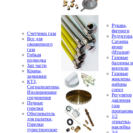
Рукава,
фитинги
Счетчики газа
Редуктора
Все для
Cavagna
сжиженного
group
газа
(Италия)
Гибкая
Газовые
подводка
баллоны и
Зап части
вентили
Краны,
Газовые
задвижки
жиклеры,
КТЗ,
наборы
Сигнализаторы,
сопел
Изолириющие
Регулятор
соединения
давления
Печные
газа
горелки
пропанов
Обогреватель
1/2
для палатки,
этикетка-
Горелки
наклейка
туристицеские
3/4