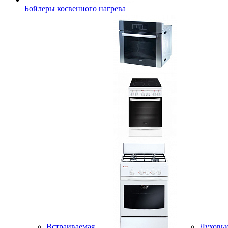
Бойлеры косвенного нагрева
Встраиваемая
Духовы