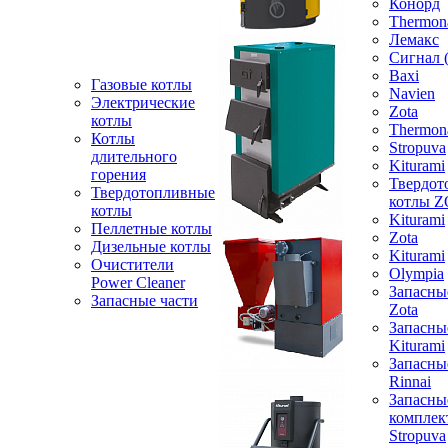
Конорд
Thermon
Лемакс
Сигнал 
Baxi
Газовые котлы
Navien
Электрические
Zota
котлы
Thermon
Котлы
Stropuva
длительного
Kiturami
горения
Твердот
Твердотопливные
котлы 
котлы
Kiturami
Пеллетные котлы
Zota
Дизельные котлы
Kiturami
Очистители
Olympia
Power Cleaner
Запасны
Запасные части
Zota
Запасны
Kiturami
Запасны
Rinnai
Запасны
компле
Stropuva