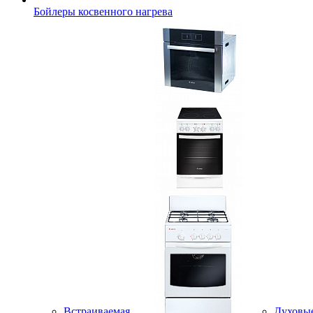
Бойлеры косвенного нагрева
Встраиваемая
Духовы