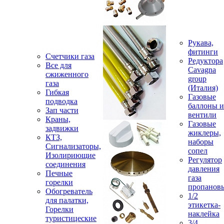
Рукава,
фитинги
Счетчики газа
Редуктора
Все для
Cavagna
сжиженного
group
газа
(Италия)
Гибкая
Газовые
подводка
баллоны и
Зап части
вентили
Краны,
Газовые
задвижки
жиклеры,
КТЗ,
наборы
Сигнализаторы,
сопел
Изолириющие
Регулятор
соединения
давления
Печные
газа
горелки
пропанов
Обогреватель
1/2
для палатки,
этикетка-
Горелки
наклейка
туристицеские
3/4