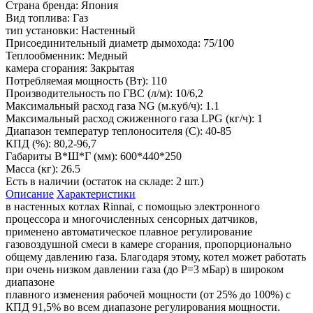
Страна бренда:
Япония
Вид топлива:
Газ
тип установки:
Настенный
Присоединительный диаметр дымохода:
75/100
Теплообменник:
Медный
камера сгорания:
Закрытая
Потребляемая мощность (Вт):
110
Производительность по ГВС (л/м):
10/6,2
Максимальный расход газа NG (м.куб/ч):
1.1
Максимальный расход сжиженного газа LPG (кг/ч):
1
Диапазон температур теплоносителя (С):
40-85
КПД (%):
80,2-96,7
Габариты В*Ш*Г (мм):
600*440*250
Масса (кг):
26.5
Есть в наличии (остаток на складе: 2 шт.)
Описание
Характеристики
в настенных котлах Rinnai, с помощью электронного
процессора и многочисленных сенсорных датчиков,
применено автоматическое плавное регулирование
газовоздушной смеси в камере сгорания, пропорционально
общему давлению газа. Благодаря этому, котел может работать
при очень низком давлении газа (до P=3 мБар) в широком
диапазоне
плавного изменения рабочей мощности (от 25% до 100%) c
КПД 91,5% во всем диапазоне регулирования мощности.