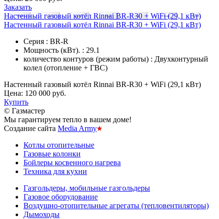
Заказать
Настенный газовый котёл Rinnai BR-R30 + WiFi (29,1 кВт)
Настенный газовый котёл Rinnai BR-R30 + WiFi (29,1 кВт)
Серия : BR-R
Мощность (кВт). : 29.1
количество контуров (режим работы) : Двухконтурный
колел (отопление + ГВС)
Настенный газовый котёл Rinnai BR-R30 + WiFi (29,1 кВт)
Цена:
120 000 руб.
Купить
© Газмастер
Мы гарантируем тепло в вашем доме!
Создание сайта
Media Army
Котлы отопительные
Газовые колонки
Бойлеры косвенного нагрева
Техника для кухни
Газгольдеры, мобильные газгольдеры
Газовое оборудование
Воздушно-отопительные агрегаты (тепловентиляторы)
Дымоходы