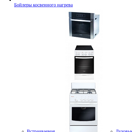
Бойлеры косвенного нагрева
Встраиваемая
Духовы