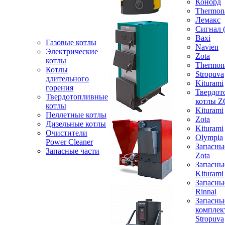
Конорд
Thermon
Лемакс
Сигнал 
Baxi
Газовые котлы
Navien
Электрические
Zota
котлы
Thermon
Котлы
Stropuva
длительного
Kiturami
горения
Твердот
Твердотопливные
котлы 
котлы
Kiturami
Пеллетные котлы
Zota
Дизельные котлы
Kiturami
Очистители
Olympia
Power Cleaner
Запасны
Запасные части
Zota
Запасны
Kiturami
Запасны
Rinnai
Запасны
компле
Stropuva