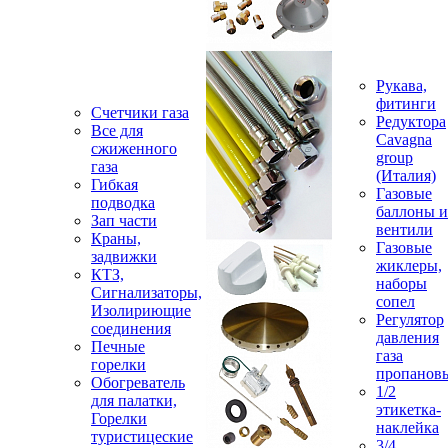
Рукава,
фитинги
Счетчики газа
Редуктора
Все для
Cavagna
сжиженного
group
газа
(Италия)
Гибкая
Газовые
подводка
баллоны и
Зап части
вентили
Краны,
Газовые
задвижки
жиклеры,
КТЗ,
наборы
Сигнализаторы,
сопел
Изолириющие
Регулятор
соединения
давления
Печные
газа
горелки
пропанов
Обогреватель
1/2
для палатки,
этикетка-
Горелки
наклейка
туристицеские
3/4