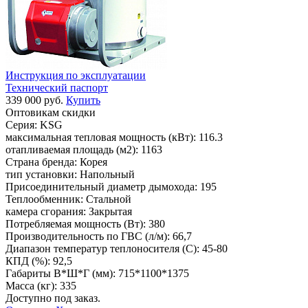
Инструкция по эксплуатации
Технический паспорт
339 000 руб.
Купить
Оптовикам скидки
Серия:
KSG
максимальная тепловая мощность (кВт):
116.3
отапливаемая площадь (м2):
1163
Страна бренда:
Корея
тип установки:
Напольный
Присоединительный диаметр дымохода:
195
Теплообменник:
Стальной
камера сгорания:
Закрытая
Потребляемая мощность (Вт):
380
Производительность по ГВС (л/м):
66,7
Диапазон температур теплоносителя (С):
45-80
КПД (%):
92,5
Габариты В*Ш*Г (мм):
715*1100*1375
Масса (кг):
335
Доступно под заказ.