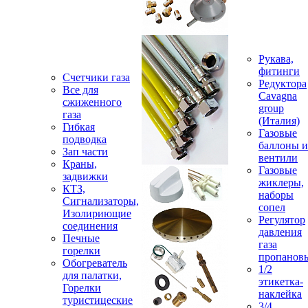
Рукава,
фитинги
Счетчики газа
Редуктора
Все для
Cavagna
сжиженного
group
газа
(Италия)
Гибкая
Газовые
подводка
баллоны и
Зап части
вентили
Краны,
Газовые
задвижки
жиклеры,
КТЗ,
наборы
Сигнализаторы,
сопел
Изолириющие
Регулятор
соединения
давления
Печные
газа
горелки
пропанов
Обогреватель
1/2
для палатки,
этикетка-
Горелки
наклейка
туристицеские
3/4