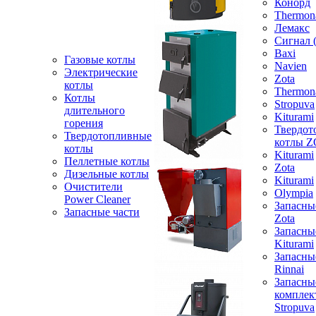
Конорд
Thermon
Лемакс
Сигнал 
Baxi
Газовые котлы
Navien
Электрические
Zota
котлы
Thermon
Котлы
Stropuva
длительного
Kiturami
горения
Твердот
Твердотопливные
котлы 
котлы
Kiturami
Пеллетные котлы
Zota
Дизельные котлы
Kiturami
Очистители
Olympia
Power Cleaner
Запасны
Запасные части
Zota
Запасны
Kiturami
Запасны
Rinnai
Запасны
компле
Stropuva