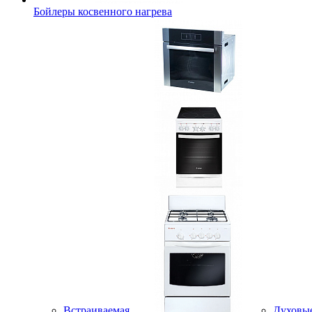
Бойлеры косвенного нагрева
Встраиваемая
Духовы