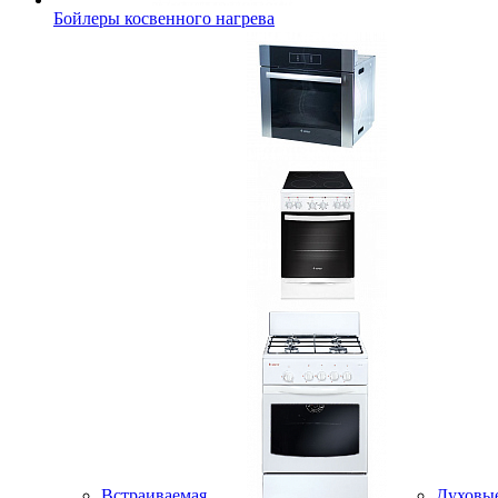
Бойлеры косвенного нагрева
Встраиваемая
Духовы