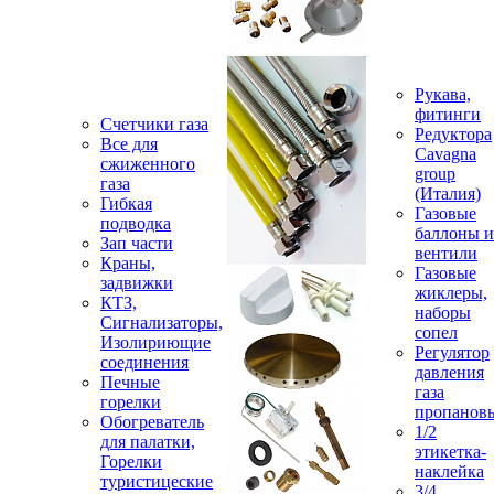
Рукава,
фитинги
Счетчики газа
Редуктора
Все для
Cavagna
сжиженного
group
газа
(Италия)
Гибкая
Газовые
подводка
баллоны и
Зап части
вентили
Краны,
Газовые
задвижки
жиклеры,
КТЗ,
наборы
Сигнализаторы,
сопел
Изолириющие
Регулятор
соединения
давления
Печные
газа
горелки
пропанов
Обогреватель
1/2
для палатки,
этикетка-
Горелки
наклейка
туристицеские
3/4