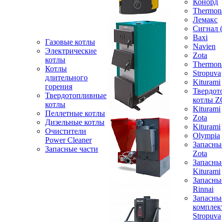
Конорд
Thermon
Лемакс
Сигнал 
Baxi
Газовые котлы
Navien
Электрические
Zota
котлы
Thermon
Котлы
Stropuva
длительного
Kiturami
горения
Твердот
Твердотопливные
котлы 
котлы
Kiturami
Пеллетные котлы
Zota
Дизельные котлы
Kiturami
Очистители
Olympia
Power Cleaner
Запасны
Запасные части
Zota
Запасны
Kiturami
Запасны
Rinnai
Запасны
компле
Stropuva