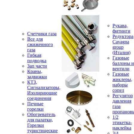
Рукава,
фитинги
Счетчики газа
Редуктора
Все для
Cavagna
сжиженного
group
газа
(Италия)
Гибкая
Газовые
подводка
баллоны и
Зап части
вентили
Краны,
Газовые
задвижки
жиклеры,
КТЗ,
наборы
Сигнализаторы,
сопел
Изолириющие
Регулятор
соединения
давления
Печные
газа
горелки
пропанов
Обогреватель
1/2
для палатки,
этикетка-
Горелки
наклейка
туристицеские
3/4