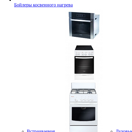
Бойлеры косвенного нагрева
Встраиваемая
Духовы