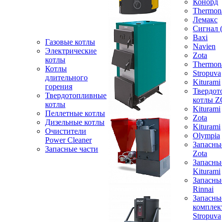
Конорд
Thermon
Лемакс
Сигнал 
Baxi
Газовые котлы
Navien
Электрические
Zota
котлы
Thermon
Котлы
Stropuva
длительного
Kiturami
горения
Твердот
Твердотопливные
котлы 
котлы
Kiturami
Пеллетные котлы
Zota
Дизельные котлы
Kiturami
Очистители
Olympia
Power Cleaner
Запасны
Запасные части
Zota
Запасны
Kiturami
Запасны
Rinnai
Запасны
компле
Stropuva