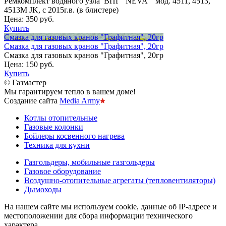
Ремкомплект водяного узла ВПГ "NEVA" мод. 4511, 4513,
4513M JK, с 2015г.в. (в блистере)
Цена:
350 руб.
Купить
Смазка для газовых кранов "Графитная", 20гр
Смазка для газовых кранов "Графитная", 20гр
Смазка для газовых кранов "Графитная", 20гр
Цена:
150 руб.
Купить
© Газмастер
Мы гарантируем тепло в вашем доме!
Создание сайта
Media Army
Котлы отопительные
Газовые колонки
Бойлеры косвенного нагрева
Техника для кухни
Газгольдеры, мобильные газгольдеры
Газовое оборудование
Воздушно-отопительные агрегаты (тепловентиляторы)
Дымоходы
На нашем сайте мы используем cookie, данные об IP-адресе и
местоположении для сбора информации технического
характера,