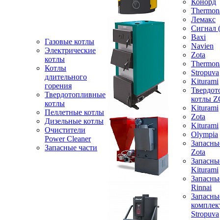
Конорд
Thermon
Лемакс
Сигнал 
Baxi
Газовые котлы
Navien
Электрические
Zota
котлы
Thermon
Котлы
Stropuva
длительного
Kiturami
горения
Твердот
Твердотопливные
котлы 
котлы
Kiturami
Пеллетные котлы
Zota
Дизельные котлы
Kiturami
Очистители
Olympia
Power Cleaner
Запасны
Запасные части
Zota
Запасны
Kiturami
Запасны
Rinnai
Запасны
компле
Stropuva