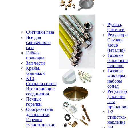
Рукава,
фитинги
Счетчики газа
Редуктора
Все для
Cavagna
сжиженного
group
газа
(Италия)
Гибкая
Газовые
подводка
баллоны и
Зап части
вентили
Краны,
Газовые
задвижки
жиклеры,
КТЗ,
наборы
Сигнализаторы,
сопел
Изолириющие
Регулятор
соединения
давления
Печные
газа
горелки
пропанов
Обогреватель
1/2
для палатки,
этикетка-
Горелки
наклейка
туристицеские
3/4