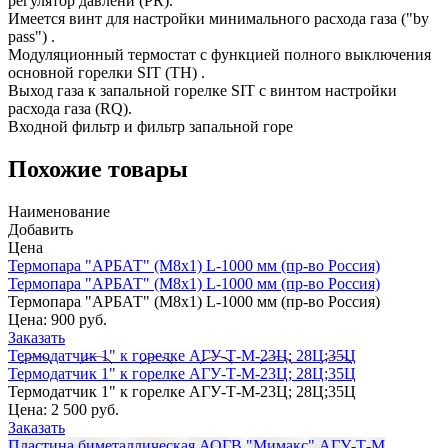
регулятор давлени (PR).
Имеется винт для настройки минимального расхода газа ("by
pass") .
Модуляционный термостат с функцией полного выключения
основной горелки SIT (TH) .
Выход газа к запальной горелке SIT с винтом настройки
расхода газа (RQ).
Входной фильтр и фильтр запальной горе
Похожие товары
Наименование
Добавить
Цена
Термопара "АРБАТ" (М8х1) L-1000 мм (пр-во Россия)
Термопара "АРБАТ" (М8х1) L-1000 мм (пр-во Россия)
Термопара "АРБАТ" (М8х1) L-1000 мм (пр-во Россия)
Цена:
900 руб.
Заказать
Термодатчик 1" к горелке АГУ-Т-М-23Ц; 28Ц;35Ц
Термодатчик 1" к горелке АГУ-Т-М-23Ц; 28Ц;35Ц
Термодатчик 1" к горелке АГУ-Т-М-23Ц; 28Ц;35Ц
Цена:
2 500 руб.
Заказать
Пластина биметаллическая АОГВ "Мимакс" АГУ-Т-М