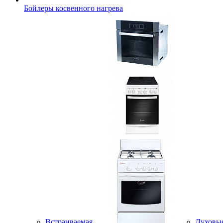
Бойлеры косвенного нагрева
Встраиваемая
Духовы