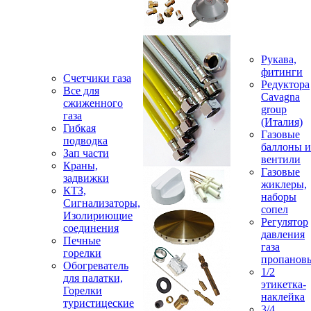
Рукава,
фитинги
Счетчики газа
Редуктора
Все для
Cavagna
сжиженного
group
газа
(Италия)
Гибкая
Газовые
подводка
баллоны и
Зап части
вентили
Краны,
Газовые
задвижки
жиклеры,
КТЗ,
наборы
Сигнализаторы,
сопел
Изолириющие
Регулятор
соединения
давления
Печные
газа
горелки
пропанов
Обогреватель
1/2
для палатки,
этикетка-
Горелки
наклейка
туристицеские
3/4