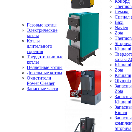
Конорд
Thermon
Лемакс
Сигнал 
Baxi
Газовые котлы
Navien
Электрические
Zota
котлы
Thermon
Котлы
Stropuva
длительного
Kiturami
горения
Твердот
Твердотопливные
котлы 
котлы
Kiturami
Пеллетные котлы
Zota
Дизельные котлы
Kiturami
Очистители
Olympia
Power Cleaner
Запасны
Запасные части
Zota
Запасны
Kiturami
Запасны
Rinnai
Запасны
компле
Stropuva