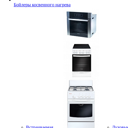
Бойлеры косвенного нагрева
Встраиваемая
Духовы