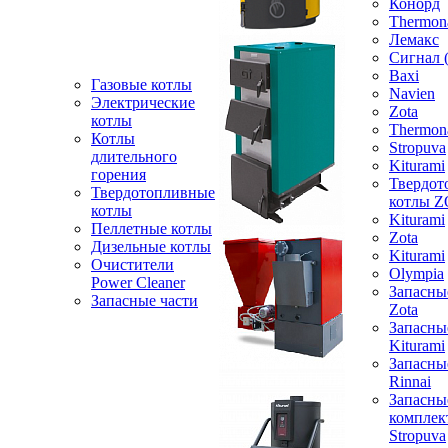
Конорд
Thermon
Лемакс
Сигнал 
Baxi
Газовые котлы
Navien
Электрические
Zota
котлы
Thermon
Котлы
Stropuva
длительного
Kiturami
горения
Твердот
Твердотопливные
котлы 
котлы
Kiturami
Пеллетные котлы
Zota
Дизельные котлы
Kiturami
Очистители
Olympia
Power Cleaner
Запасны
Запасные части
Zota
Запасны
Kiturami
Запасны
Rinnai
Запасны
компле
Stropuva