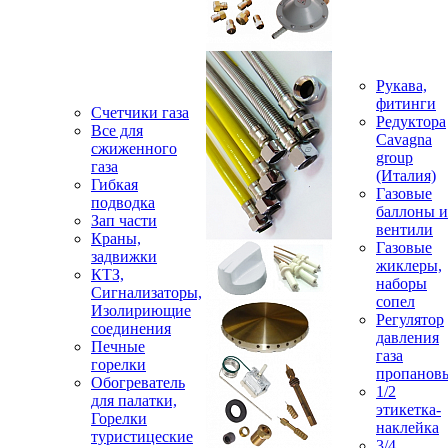
Рукава,
фитинги
Счетчики газа
Редуктора
Все для
Cavagna
сжиженного
group
газа
(Италия)
Гибкая
Газовые
подводка
баллоны и
Зап части
вентили
Краны,
Газовые
задвижки
жиклеры,
КТЗ,
наборы
Сигнализаторы,
сопел
Изолириющие
Регулятор
соединения
давления
Печные
газа
горелки
пропанов
Обогреватель
1/2
для палатки,
этикетка-
Горелки
наклейка
туристицеские
3/4