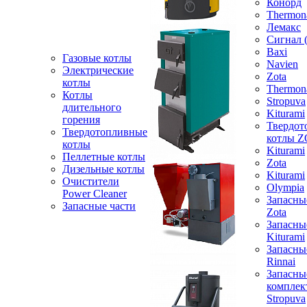
Конорд
Thermon
Лемакс
Сигнал 
Baxi
Газовые котлы
Navien
Электрические
Zota
котлы
Thermon
Котлы
Stropuva
длительного
Kiturami
горения
Твердот
Твердотопливные
котлы 
котлы
Kiturami
Пеллетные котлы
Zota
Дизельные котлы
Kiturami
Очистители
Olympia
Power Cleaner
Запасны
Запасные части
Zota
Запасны
Kiturami
Запасны
Rinnai
Запасны
компле
Stropuva