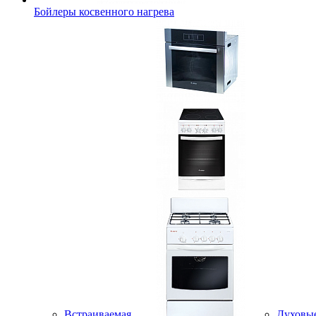
Бойлеры косвенного нагрева
Встраиваемая
Духовы