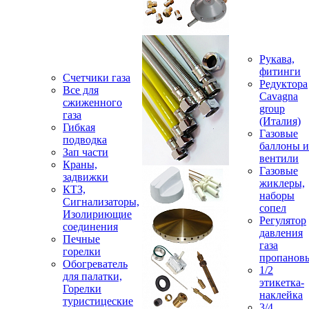
Рукава,
фитинги
Счетчики газа
Редуктора
Все для
Cavagna
сжиженного
group
газа
(Италия)
Гибкая
Газовые
подводка
баллоны и
Зап части
вентили
Краны,
Газовые
задвижки
жиклеры,
КТЗ,
наборы
Сигнализаторы,
сопел
Изолириющие
Регулятор
соединения
давления
Печные
газа
горелки
пропанов
Обогреватель
1/2
для палатки,
этикетка-
Горелки
наклейка
туристицеские
3/4