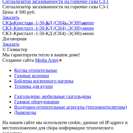
Сигнализатор загазованности на горючие газы СЗ-1
Сигнализатор загазованности на горючие газы СЗ-1
Цена:
4 500 руб.
Заказать
СКЗ–Кристалл -1-50-КД (СН4) -Э(ЭН)-мини
СКЗ–Кристалл -1-50-КД (СН4) -Э(ЭН)-мини
СКЗ–Кристалл -1-50-КД (СН4) -Э(ЭН)-мини
Договорная
Заказать
© Газмастер
Мы гарантируем тепло в вашем доме!
Создание сайта
Media Army
Котлы отопительные
Газовые колонки
Бойлеры косвенного нагрева
Техника для кухни
Газгольдеры, мобильные газгольдеры
Газовое оборудование
Воздушно-отопительные агрегаты (тепловентиляторы)
Дымоходы
На нашем сайте мы используем cookie, данные об IP-адресе и
местоположении для сбора информации технического