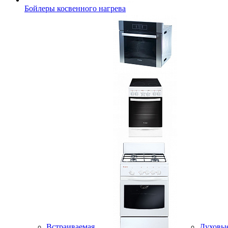
Бойлеры косвенного нагрева
Встраиваемая
Духовы