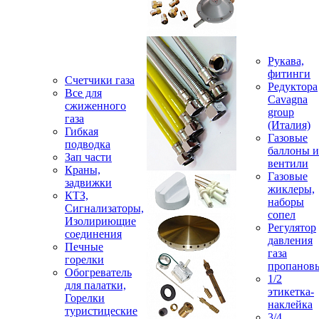
Рукава,
фитинги
Счетчики газа
Редуктора
Все для
Cavagna
сжиженного
group
газа
(Италия)
Гибкая
Газовые
подводка
баллоны и
Зап части
вентили
Краны,
Газовые
задвижки
жиклеры,
КТЗ,
наборы
Сигнализаторы,
сопел
Изолириющие
Регулятор
соединения
давления
Печные
газа
горелки
пропанов
Обогреватель
1/2
для палатки,
этикетка-
Горелки
наклейка
туристицеские
3/4