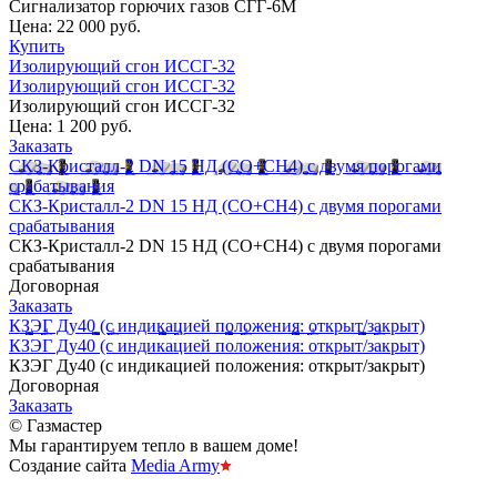
Сигнализатор горючих газов СГГ-6М
Цена:
22 000 руб.
Купить
Изолирующий сгон ИССГ-32
Изолирующий сгон ИССГ-32
Изолирующий сгон ИССГ-32
Цена:
1 200 руб.
Заказать
СКЗ-Кристалл-2 DN 15 НД (СО+CH4) с двумя порогами
срабатывания
СКЗ-Кристалл-2 DN 15 НД (СО+CH4) с двумя порогами
срабатывания
СКЗ-Кристалл-2 DN 15 НД (СО+CH4) с двумя порогами
срабатывания
Договорная
Заказать
КЗЭГ Ду40 (с индикацией положения: открыт/закрыт)
КЗЭГ Ду40 (с индикацией положения: открыт/закрыт)
КЗЭГ Ду40 (с индикацией положения: открыт/закрыт)
Договорная
Заказать
© Газмастер
Мы гарантируем тепло в вашем доме!
Создание сайта
Media Army