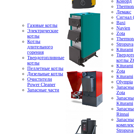
Конорд
Thermon
Лемакс
Сигнал 
Baxi
Газовые котлы
Navien
Электрические
Zota
котлы
Thermon
Котлы
Stropuva
длительного
Kiturami
горения
Твердот
Твердотопливные
котлы 
котлы
Kiturami
Пеллетные котлы
Zota
Дизельные котлы
Kiturami
Очистители
Olympia
Power Cleaner
Запасны
Запасные части
Zota
Запасны
Kiturami
Запасны
Rinnai
Запасны
компле
Stropuva