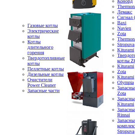
Конорд
Thermon
Лемакс
Сигнал 
Baxi
Газовые котлы
Navien
Электрические
Zota
котлы
Thermon
Котлы
Stropuva
длительного
Kiturami
горения
Твердот
Твердотопливные
котлы 
котлы
Kiturami
Пеллетные котлы
Zota
Дизельные котлы
Kiturami
Очистители
Olympia
Power Cleaner
Запасны
Запасные части
Zota
Запасны
Kiturami
Запасны
Rinnai
Запасны
компле
Stropuva