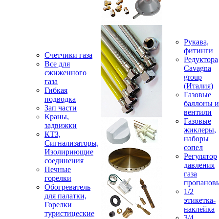
Рукава,
фитинги
Счетчики газа
Редуктора
Все для
Cavagna
сжиженного
group
газа
(Италия)
Гибкая
Газовые
подводка
баллоны и
Зап части
вентили
Краны,
Газовые
задвижки
жиклеры,
КТЗ,
наборы
Сигнализаторы,
сопел
Изолириющие
Регулятор
соединения
давления
Печные
газа
горелки
пропанов
Обогреватель
1/2
для палатки,
этикетка-
Горелки
наклейка
туристицеские
3/4