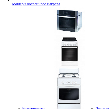
Бойлеры косвенного нагрева
Встраиваемая
Духовы