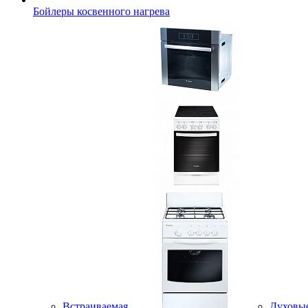
Бойлеры косвенного нагрева
Встраиваемая
Духовы