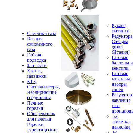
Рукава,
фитинги
Счетчики газа
Редуктора
Все для
Cavagna
сжиженного
group
газа
(Италия)
Гибкая
Газовые
подводка
баллоны и
Зап части
вентили
Краны,
Газовые
задвижки
жиклеры,
КТЗ,
наборы
Сигнализаторы,
сопел
Изолириющие
Регулятор
соединения
давления
Печные
газа
горелки
пропанов
Обогреватель
1/2
для палатки,
этикетка-
Горелки
наклейка
туристицеские
3/4