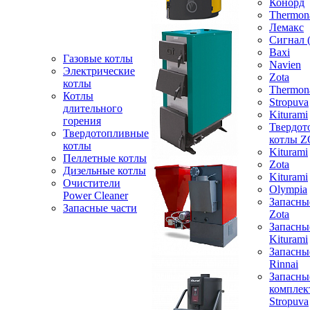
Конорд
Thermon
Лемакс
Сигнал 
Baxi
Газовые котлы
Navien
Электрические
Zota
котлы
Thermon
Котлы
Stropuva
длительного
Kiturami
горения
Твердот
Твердотопливные
котлы 
котлы
Kiturami
Пеллетные котлы
Zota
Дизельные котлы
Kiturami
Очистители
Olympia
Power Cleaner
Запасны
Запасные части
Zota
Запасны
Kiturami
Запасны
Rinnai
Запасны
компле
Stropuva