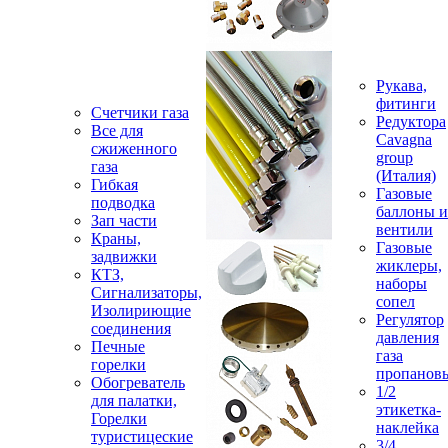
Рукава,
фитинги
Счетчики газа
Редуктора
Все для
Cavagna
сжиженного
group
газа
(Италия)
Гибкая
Газовые
подводка
баллоны и
Зап части
вентили
Краны,
Газовые
задвижки
жиклеры,
КТЗ,
наборы
Сигнализаторы,
сопел
Изолириющие
Регулятор
соединения
давления
Печные
газа
горелки
пропанов
Обогреватель
1/2
для палатки,
этикетка-
Горелки
наклейка
туристицеские
3/4