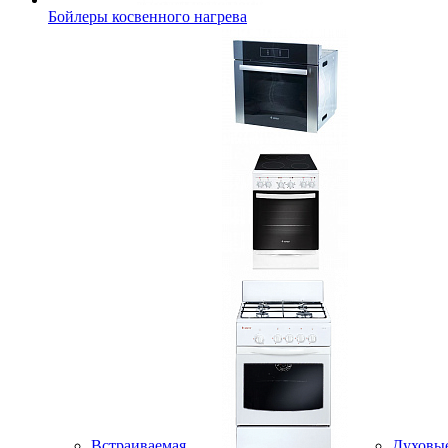
Бойлеры косвенного нагрева
Встраиваемая
Духовы