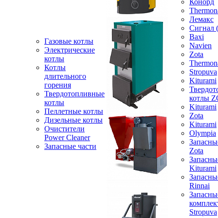
Конорд
Thermon
Лемакс
Сигнал 
Baxi
Газовые котлы
Navien
Электрические
Zota
котлы
Thermon
Котлы
Stropuva
длительного
Kiturami
горения
Твердот
Твердотопливные
котлы 
котлы
Kiturami
Пеллетные котлы
Zota
Дизельные котлы
Kiturami
Очистители
Olympia
Power Cleaner
Запасны
Запасные части
Zota
Запасны
Kiturami
Запасны
Rinnai
Запасны
компле
Stropuva