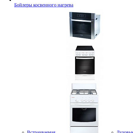
Бойлеры косвенного нагрева
Встраиваемая
Духовы