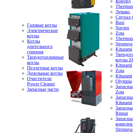
Конорд
Thermon
Лемакс
Сигнал 
Baxi
Газовые котлы
Navien
Электрические
Zota
котлы
Thermon
Котлы
Stropuva
длительного
Kiturami
горения
Твердот
Твердотопливные
котлы 
котлы
Kiturami
Пеллетные котлы
Zota
Дизельные котлы
Kiturami
Очистители
Olympia
Power Cleaner
Запасны
Запасные части
Zota
Запасны
Kiturami
Запасны
Rinnai
Запасны
компле
Stropuva