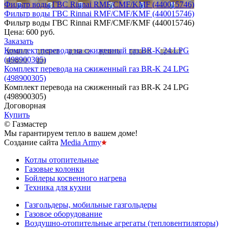
Фильтр воды ГВС Rinnai RMF/CMF/KMF (440015746)
Фильтр воды ГВС Rinnai RMF/CMF/KMF (440015746)
Фильтр воды ГВС Rinnai RMF/CMF/KMF (440015746)
Цена:
600 руб.
Заказать
Комплект перевода на сжиженный газ BR-K 24 LPG
(498900305)
Комплект перевода на сжиженный газ BR-K 24 LPG
(498900305)
Комплект перевода на сжиженный газ BR-K 24 LPG
(498900305)
Договорная
Купить
© Газмастер
Мы гарантируем тепло в вашем доме!
Создание сайта
Media Army
Котлы отопительные
Газовые колонки
Бойлеры косвенного нагрева
Техника для кухни
Газгольдеры, мобильные газгольдеры
Газовое оборудование
Воздушно-отопительные агрегаты (тепловентиляторы)