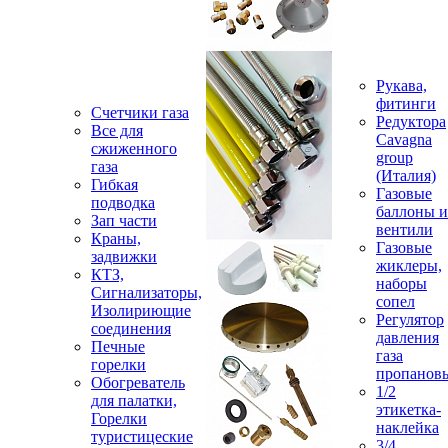
Рукава,
фитинги
Счетчики газа
Редуктора
Все для
Cavagna
сжиженного
group
газа
(Италия)
Гибкая
Газовые
подводка
баллоны и
Зап части
вентили
Краны,
Газовые
задвижки
жиклеры,
КТЗ,
наборы
Сигнализаторы,
сопел
Изолириющие
Регулятор
соединения
давления
Печные
газа
горелки
пропанов
Обогреватель
1/2
для палатки,
этикетка-
Горелки
наклейка
туристицеские
3/4