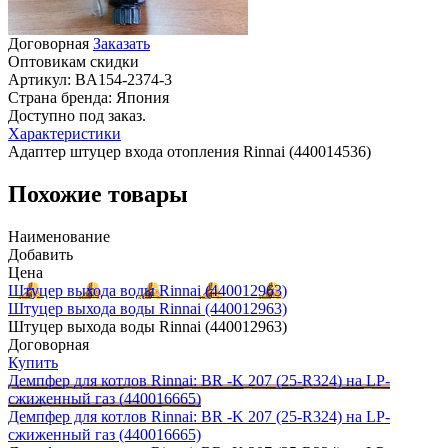
Договорная
Заказать
Оптовикам скидки
Артикул:
BA154-2374-3
Страна бренда:
Япония
Доступно под заказ.
Характеристики
Адаптер штуцер входа отопления Rinnai (440014536)
Похожие товары
Наименование
Добавить
Цена
Штуцер выхода воды Rinnai (440012963)
Штуцер выхода воды Rinnai (440012963)
Штуцер выхода воды Rinnai (440012963)
Договорная
Купить
Демпфер для котлов Rinnai: BR -K 207 (25-R324) на LP-
сжиженный газ (440016665)
Демпфер для котлов Rinnai: BR -K 207 (25-R324) на LP-
сжиженный газ (440016665)